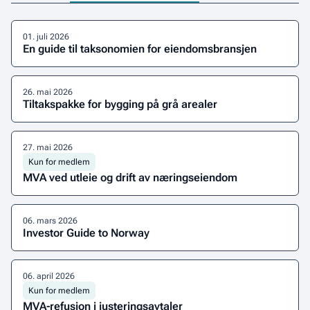
01
.
juli 2026
En guide til taksonomien for eiendomsbransjen
26
.
mai 2026
Tiltakspakke for bygging på grå arealer
Les
og
27
.
mai 2026
last
Kun for medlem
ned
MVA ved utleie og drift av næringseiendom
tilakspakken
Les
her
veilederen
06
.
mars 2026
her
Investor Guide to Norway
Download
the
06
.
april 2026
report
Kun for medlem
MVA-refusjon i justeringsavtaler