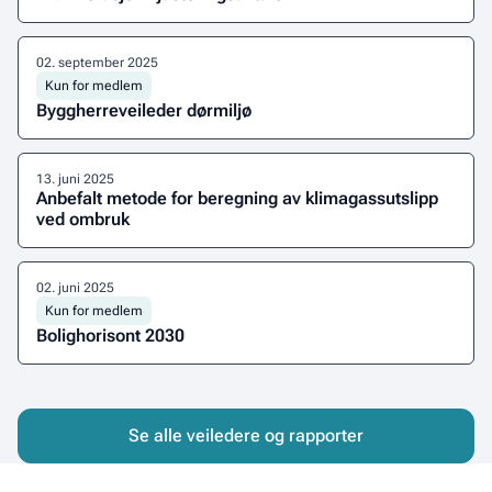
Les
veilederen
02
.
september 2025
her
Kun for medlem
Byggherreveileder dørmiljø
Gå
til
13
.
juni 2025
veilederen
Anbefalt metode for beregning av klimagassutslipp
ved ombruk
Last
ned
02
.
juni 2025
veilederen
Kun for medlem
Bolighorisont 2030
Last
ned
rapporten
Se alle veiledere og rapporter