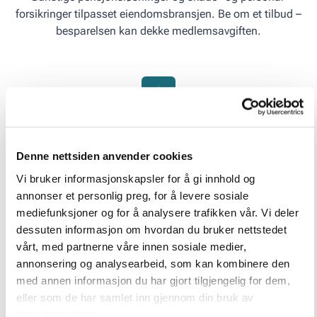
forsikringer tilpasset eiendomsbransjen. Be om et tilbud –
besparelsen kan dekke medlemsavgiften.
ESG-rapportering
I medlemspakken får du tilgang til et verktøy som hjelper
deg og din bedrift med å gjennomføre og rapportere på
Denne nettsiden anvender cookies
bærekraftsarbeidet.
Vi bruker informasjonskapsler for å gi innhold og
annonser et personlig preg, for å levere sosiale
mediefunksjoner og for å analysere trafikken vår. Vi deler
dessuten informasjon om hvordan du bruker nettstedet
vårt, med partnerne våre innen sosiale medier,
Møteplasser og arrangementer
annonsering og analysearbeid, som kan kombinere den
Våre seminarer gir deg økt kunnskap som styrker
med annen informasjon du har gjort tilgjengelig for dem,
kompetansen og konkurransekraften, og et større nettverk.
eller som de har samlet inn gjennom din bruk av
tjenestene deres.