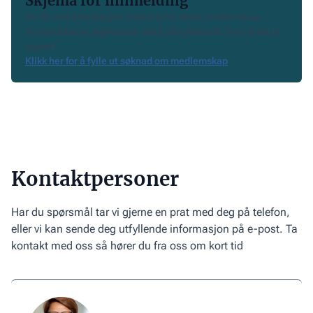
Skjema for innmelding
her
Du får mer informasjon med pris for deres medlemskap.
for
Innsendelse av skjemaet er altså uforpliktende, frem til det er
signert.
å
Klikk her for å fylle ut søknad om medlemskap
fylle
ut
søknad
om
medlemskap
Kontaktpersoner
Har du spørsmål tar vi gjerne en prat med deg på telefon,
eller vi kan sende deg utfyllende informasjon på e-post. Ta
kontakt med oss så hører du fra oss om kort tid