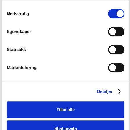
Samtykkevalg
Nødvendig
Vi taler bransjens sak
Egenskaper
For en enkelt bedrift kan det være krevende å få
gjennomslag hos myndighetene. Vi jobber kontinuerlig for
å påvirke lover og forskrifter til det beste for bransjen.
Statistikk
Markedsføring
Få råd der du står fast
Vi har solid kompetanse innen eiendomsfaget, og tilbyr råd
Detaljer
og veiledning i alt fra juridiske problemstillinger til praktiske
og strategiske spørsmål.
Tillat alle
Dine medlemsfordeler
tillat utvalg