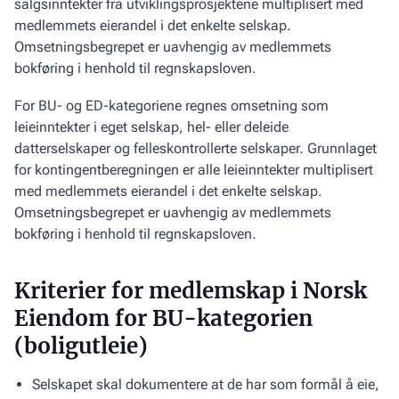
salgsinntekter fra utviklings­prosjektene multiplisert med
medlem­mets eierandel i det enkelte selskap.
Omsetningsbegrepet er uavhengig av medlemmets
bokføring i henhold til regnskapsloven.​
For BU- og ED-kategoriene regnes omsetning som
leieinntekter i eget selskap, hel- eller deleide
datterselskaper og felles­kontrollerte selskaper. Grunnlaget
for kontingentberegningen er alle leieinntekter multiplisert
med medlemmets eier­andel i det enkelte selskap.
Omsetningsbegrepet er uavhengig av medlemmets
bokføring i henhold til regnskapsloven.​
Kriterier for medlemskap i Norsk
Eiendom for BU-kategorien
(boligutleie)
Selskapet skal dokumentere at de har som formål å eie,