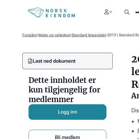
Forsiden
Maler og veiledere
Standard leieavtaler
2019 | Standard Ba
2
Last ned dokument
Link
l
Text
Dette innholdet er
R
kun tilgjengelig for
An
medlemmer
Dis
Logg inn
Bli medlem