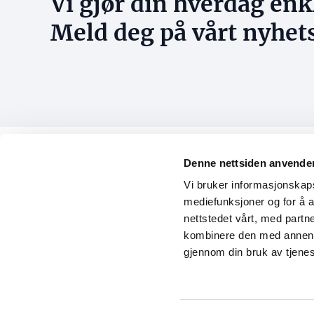
Vi gjør din hverdag enk
Meld deg på vårt nyhet
Denne nettsiden anvende
Konta
Vi bruker informasjonskapsl
E-post
mediefunksjoner og for å a
Norsk Eiendom
post@n
nettstedet vårt, med part
Org.nr: 884 097 932
Kontakt
kombinere den med annen in
Ansatte
gjennom din bruk av tjene
Logg 
Logg in
Registre