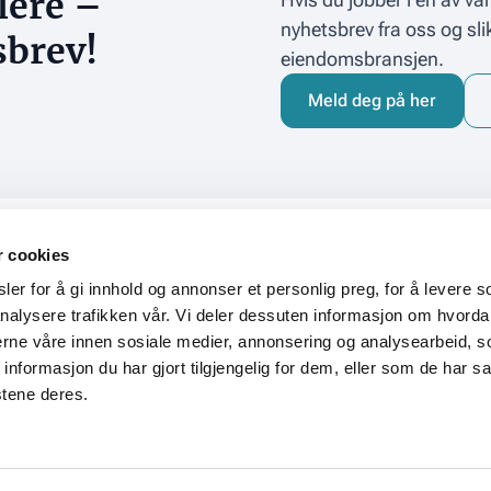
lere –
nyhetsbrev fra oss og sli
sbrev!
eiendomsbransjen.
Meld deg på her
r cookies
kt
Adresse
er for å gi innhold og annonser et personlig preg, for å levere s
Postadresse
nalysere trafikken vår. Vi deler dessuten informasjon om hvorda
oeiendom.no
Norsk Eiendom
nerne våre innen sosiale medier, annonsering og analysearbeid, 
Postboks 1167 Sentrum
formasjon du har gjort tilgjengelig for dem, eller som de har sa
0107 Oslo
stene deres.
inn
Besøksadresse
Øvre Vollgate 9
n
Se kart
r bruker