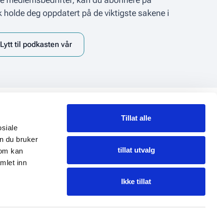
k holde deg oppdatert på de viktigste sakene i
Lytt til podkasten vår
Tillat alle
Personvern
osiale
Personvernserklæring
n du bruker
Informasjonskapsler (Cookies)
tillat utvalg
som kan
Endre samtykke
mlet inn
Ikke tillat