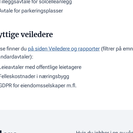
Tilleggsavtale for solcelleanlegg
Avtale for parkeringsplasser
ttige veiledere
se finner du
på siden Veiledere og rapporter
(filtrer på em
ndardavtaler):
Leieavtaler med offentlige leietagere
Felleskostnader i næringsbygg
GDPR for eiendomsselskaper m.fl.
Hvis du jobber i en av v