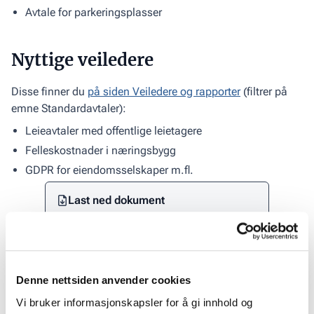
Avtale for parkeringsplasser
Nyttige veiledere
Disse finner du
på siden Veiledere og rapporter
(filtrer på
emne Standardavtaler):
Leieavtaler med offentlige leietagere
Felleskostnader i næringsbygg
GDPR for eiendomsselskaper m.fl.
Last ned dokument
Link
Text
Dette innholdet er kun
tilgjengelig for
medlemmer
Denne nettsiden anvender cookies
Vi bruker informasjonskapsler for å gi innhold og
Logg inn