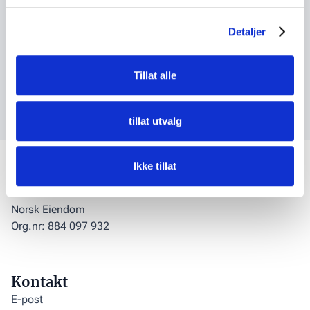
Hvis du jobber i en av våre medlemsbedrifter, kan du
abonnere på nyhetsbrev fra oss og slik holde deg oppdatert
Detaljer
på de viktigste sakene i eiendomsbransjen.
Meld deg på her
Tillat alle
Lytt til podkasten vår
tillat utvalg
Ikke tillat
Norsk Eiendom
Org.nr: 884 097 932
Kontakt
E-post