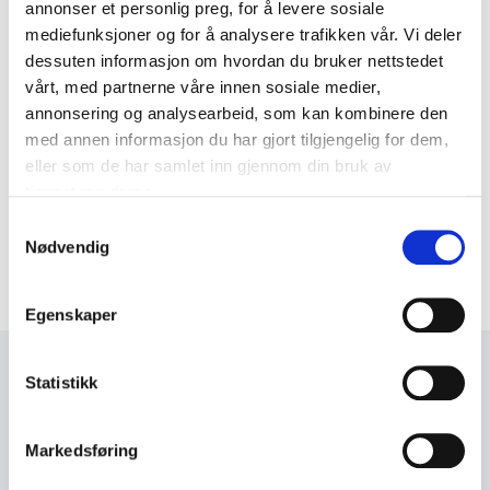
annonser et personlig preg, for å levere sosiale
mediefunksjoner og for å analysere trafikken vår. Vi deler
dessuten informasjon om hvordan du bruker nettstedet
Bli medlem
vårt, med partnerne våre innen sosiale medier,
annonsering og analysearbeid, som kan kombinere den
Hvis du jobber i en av våre
med annen informasjon du har gjort tilgjengelig for dem,
medlemsbedrifter, kan du registere deg
eller som de har samlet inn gjennom din bruk av
for å få adgang til maler og andre låste
tjenestene deres.
dokumenter.
Klikk her for å registrere din
Samtykkevalg
bruker.
Nødvendig
Egenskaper
Statistikk
Vi gjør din hverdag enklere –
Meld deg på vårt nyhetsbrev!
Markedsføring