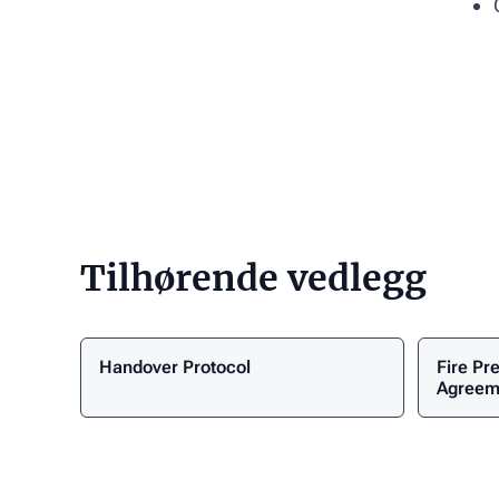
Tilhørende vedlegg
Handover Protocol
Fire Pr
Link
Link
Agreem
Text
Text