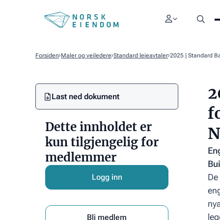
Forsiden
Maler og veiledere
Standard leieavtaler
2025 | Standard Ba
2
Last ned dokument
Link
f
Text
Dette innholdet er
N
kun tilgjengelig for
Eng
medlemmer
Bu
De 
Logg inn
eng
nya
leg
Bli medlem