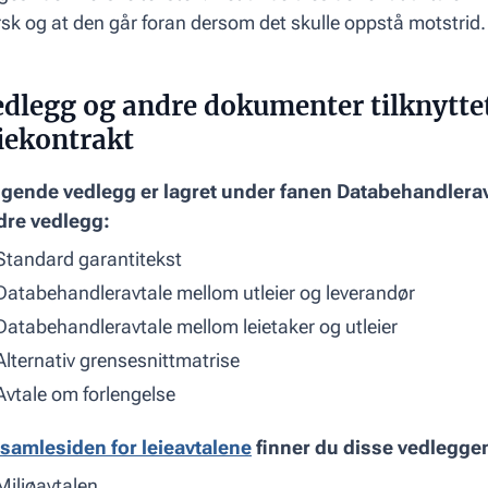
sk og at den går foran dersom det skulle oppstå motstrid.
edlegg og andre dokumenter tilknytte
iekontrakt
lgende vedlegg er lagret under fanen Databehandlerav
dre vedlegg:
Standard garantitekst
Databehandleravtale mellom utleier og leverandør
Databehandleravtale mellom leietaker og utleier
Alternativ grensesnittmatrise
Avtale om forlengelse
 samlesiden for leieavtalene
finner du disse vedlegge
Miljøavtalen