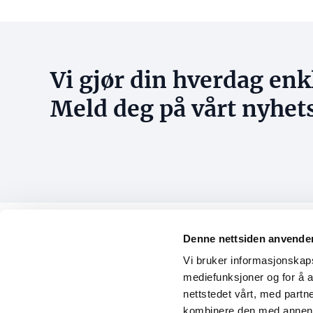
Vi gjør din hverdag enk
Meld deg på vårt nyhet
Denne nettsiden anvende
Konta
Vi bruker informasjonskapsl
E-post
mediefunksjoner og for å a
Norsk Eiendom
post@n
nettstedet vårt, med part
Org.nr: 884 097 932
Kontakt
kombinere den med annen in