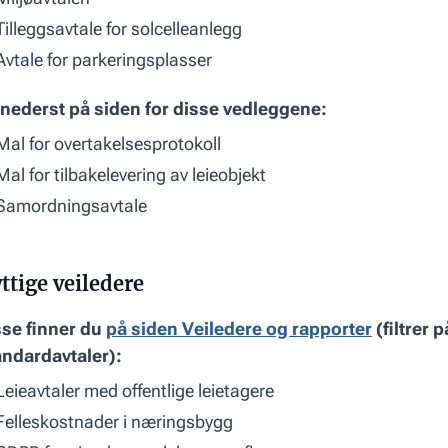
Tilleggsavtale for solcelleanlegg
Avtale for parkeringsplasser
 nederst på siden for disse vedleggene:
Mal for overtakelsesprotokoll
Mal for tilbakelevering av leieobjekt
Samordningsavtale
ttige veiledere
sse finner du
på siden Veiledere og rapporter
(filtrer 
andardavtaler):
Leieavtaler med offentlige leietagere
Felleskostnader i næringsbygg