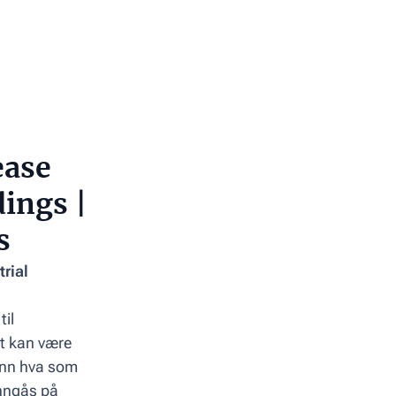
ease
dings |
s
rial
til
et kan være
 enn hva som
inngås på