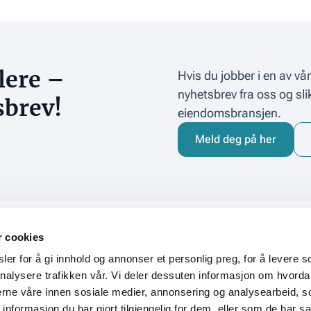
lere –
Hvis du jobber i en av v
nyhetsbrev fra oss og sli
sbrev!
eiendomsbransjen.
Meld deg på her
r cookies
kt
Adresse
er for å gi innhold og annonser et personlig preg, for å levere s
Postadresse
nalysere trafikken vår. Vi deler dessuten informasjon om hvorda
oeiendom.no
Norsk Eiendom
nerne våre innen sosiale medier, annonsering og analysearbeid, 
Postboks 1167 Sentrum
formasjon du har gjort tilgjengelig for dem, eller som de har sa