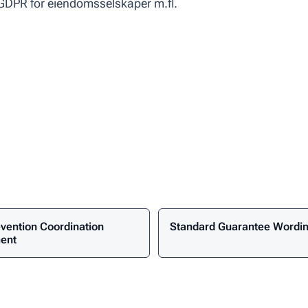
GDPR for eiendomsselskaper m.fl.
evention Coordination
Standard Guarantee Wordi
Link
ent
Text