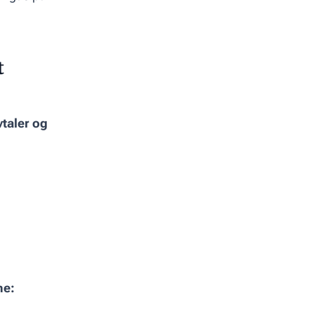
t
taler og
ne: