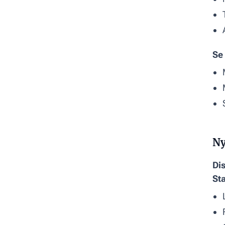
Se
Ny
Di
St