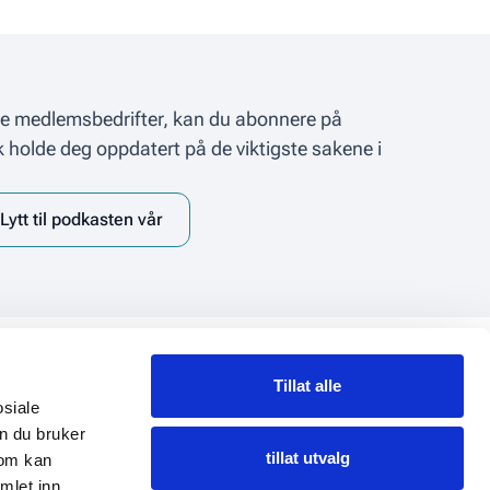
åre medlemsbedrifter, kan du abonnere på
k holde deg oppdatert på de viktigste sakene i
Lytt til podkasten vår
Tillat alle
Personvern
osiale
Personvernserklæring
n du bruker
Informasjonskapsler (Cookies)
tillat utvalg
som kan
Endre samtykke
mlet inn