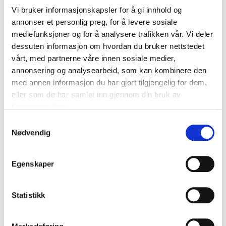
Last ned dokument
Link
Vi bruker informasjonskapsler for å gi innhold og
Text
annonser et personlig preg, for å levere sosiale
Dette innholdet er kun
mediefunksjoner og for å analysere trafikken vår. Vi deler
dessuten informasjon om hvordan du bruker nettstedet
tilgjengelig for
vårt, med partnerne våre innen sosiale medier,
medlemmer
annonsering og analysearbeid, som kan kombinere den
med annen informasjon du har gjort tilgjengelig for dem,
Logg inn
eller som de har samlet inn gjennom din bruk av
tjenestene deres.
Samtykkevalg
Bli medlem
Nødvendig
Hvis du jobber i en av våre
medlemsbedrifter, kan du registere deg
Egenskaper
for å få adgang til maler og andre låste
dokumenter.
Klikk her for å registrere din
bruker.
Statistikk