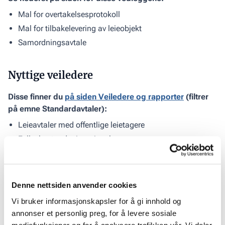
Mal for overtakelsesprotokoll
Mal for tilbakelevering av leieobjekt
Samordningsavtale
Nyttige veiledere
Disse finner du
på siden Veiledere og rapporter
(filtrer
på emne Standardavtaler):
Leieavtaler med offentlige leietagere
Felleskostnader i næringsbygg
GDPR for eiendomsselskaper m.fl.
Denne nettsiden anvender cookies
Last ned dokument
Link
Vi bruker informasjonskapsler for å gi innhold og
Text
annonser et personlig preg, for å levere sosiale
Dette innholdet er kun