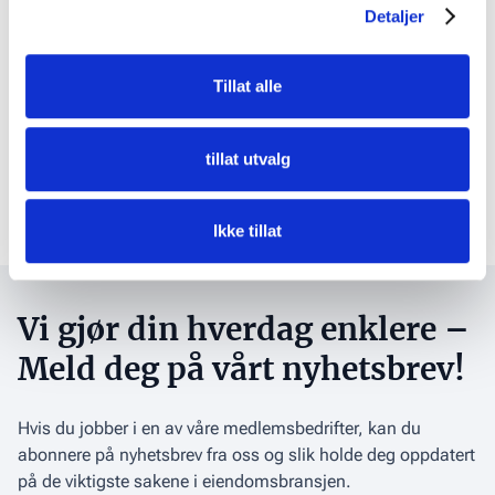
Tilhørende vedlegg
Detaljer
Tillat alle
2025 | Standard Coworking Terms
Link
Text
tillat utvalg
Standard Coworking House Rules
Link
Text
Ikke tillat
Vi gjør din hverdag enklere –
Meld deg på vårt nyhetsbrev!
Hvis du jobber i en av våre medlemsbedrifter, kan du
abonnere på nyhetsbrev fra oss og slik holde deg oppdatert
på de viktigste sakene i eiendomsbransjen.