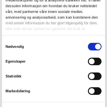
mediefunksjoner og for å analysere trafikken vår. Vi deler
tilgjengelig for
dessuten informasjon om hvordan du bruker nettstedet
vårt, med partnerne våre innen sosiale medier,
medlemmer
annonsering og analysearbeid, som kan kombinere den
med annen informasjon du har gjort tilgjengelig for dem,
Logg inn
eller som de har samlet inn gjennom din bruk av
tjenestene deres.
Samtykkevalg
Bli medlem
Nødvendig
Hvis du jobber i en av våre
medlemsbedrifter, kan du registere deg
Egenskaper
for å få adgang til maler og andre låste
dokumenter.
Klikk her for å registrere din
bruker.
Statistikk
Markedsføring