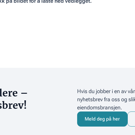
kk på bildet for å laste ned vedlegget.
lere –
Hvis du jobber i en av v
nyhetsbrev fra oss og sli
sbrev!
eiendomsbransjen.
Meld deg på her