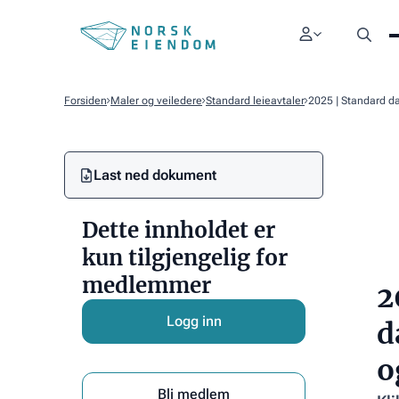
Forsiden
Maler og veiledere
Standard leieavtaler
2025 | Standard d
Last ned dokument
Link
Text
Dette innholdet er
kun tilgjengelig for
medlemmer
2
Logg inn
d
o
Bli medlem