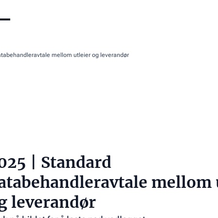
atabehandleravtale mellom utleier og leverandør
025 | Standard
atabehandleravtale mellom u
g leverandør