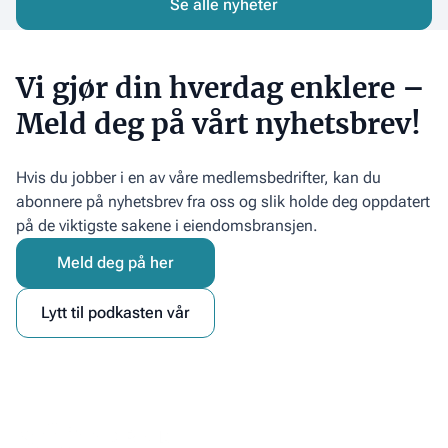
juni
Se alle nyheter
og
–
komme
se
i
nyttige
Vi gjør din hverdag enklere –
mål?
verktøy!
Meld deg på vårt nyhetsbrev!
Hvis du jobber i en av våre medlemsbedrifter, kan du
abonnere på nyhetsbrev fra oss og slik holde deg oppdatert
på de viktigste sakene i eiendomsbransjen.
Meld deg på her
Lytt til podkasten vår