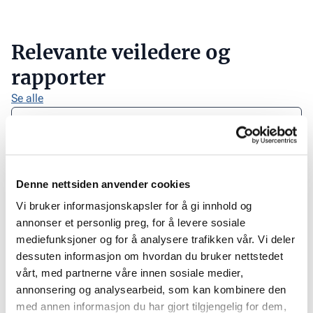
Relevante veiledere og
rapporter
Se alle
Bærekraftstrategi
Last
ned
dokument
Kun for medlem
Denne nettsiden anvender cookies
ESG report 2020
Last
Vi bruker informasjonskapsler for å gi innhold og
ned
annonser et personlig preg, for å levere sosiale
rapporten
Kun for medlem
mediefunksjoner og for å analysere trafikken vår. Vi deler
GRI 205
dessuten informasjon om hvordan du bruker nettstedet
Last
vårt, med partnerne våre innen sosiale medier,
ned
annonsering og analysearbeid, som kan kombinere den
dokument
Kun for medlem
med annen informasjon du har gjort tilgjengelig for dem,