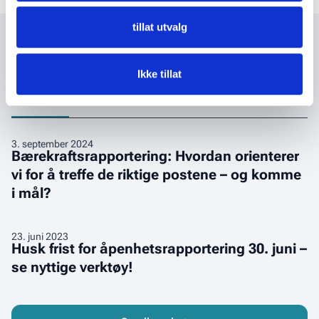
tillat utvalg
Relevant innhold
Ikke tillat
Nyheter
Opptak
Bærekraftsrapportering:
3
.
september 2024
Bærekraftsrapportering: Hvordan orienterer
Hvordan
vi for å treffe de riktige postene – og komme
orienterer
i mål?
vi
for
å
Husk
23
.
juni 2023
treffe
Husk frist for åpenhetsrapportering 30. juni –
frist
de
se nyttige verktøy!
for
riktige
åpenhetsrapportering
postene
30.
–