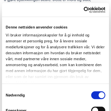
kommenterer Mansoor Hussain.
Vinneren er bystyrepolitiker og byrådssekretær i Oslo. I sin
kåring av Mansoor poengterte juryens representanter, Tone
Denne nettsiden anvender cookies
Tellevik Dahl og Gunnar Bøyum, at ha bruker egen
kompetanse og interesse på nye og innovative måter som
Vi bruker informasjonskapsler for å gi innhold og
kommer eiendomsbransjen til gode. Mansoor har ifølge
annonser et personlig preg, for å levere sosiale
juryen et høyt ambisjonsnivå, og evner til å finne gode
mediefunksjoner og for å analysere trafikken vår. Vi deler
løsninger når det oppstår hindringer eller utfordringer.
dessuten informasjon om hvordan du bruker nettstedet
vårt, med partnerne våre innen sosiale medier,
Mansoor Hussain fikk også godord fordi han ofte bruke sin
annonsering og analysearbeid, som kan kombinere den
stemme til å engasjere seg utover de klassiske arenaene,
med annen informasjon du har gjort tilgjengelig for dem,
og at han er tydelig på at byutvikling er samfunnsutvikling.
eller som de har samlet inn gjennom din bruk av
“En tydelig, forfriskende og inkluderende stemme i
tjenestene deres.
byutviklingsdebatten”, konkluderte juryen.
Samtykkevalg
Nødvendig
Følgende medlemmer satt i årets
Cityglød-jury:
Egenskaper