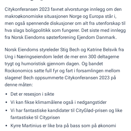
Citykonferansen 2023 favnet alvorstunge innlegg om den
makroøkonomiske situasjonen Norge og Europa står i,
men også spennende diskusjoner om alt fra utenforskap til
hva slags boligpolitikk som fungerer. Det siste med innlegg
fra Norsk Eiendoms søsterforening Ejendom Danmark.
Norsk Eiendoms styreleder Stig Bech og Katrine Belsvik fra
Ung i Næringseiendom ledet de mer enn 300 deltagerne
trygt og humoristisk gjennom dagen. Og bandet
Rockonomics satte full fyr og fart i forsamlingen mellom
slagene! Bech oppsummerte Citykonferansen 2023 på
denne måten:
Det er resesjon i sikte
Vi kan fikse klimamålene også i nedgangstider
Vi har fantastiske kandidater til CityGlød-prisen og like
fantastiske til Cityprisen
Kyrre Martinius er like bra på bass som på økonomi