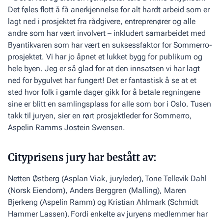
Det føles flott å få anerkjennelse for alt hardt arbeid som er
lagt ned i prosjektet fra rådgivere, entreprenører og alle
andre som har vært involvert – inkludert samarbeidet med
Byantikvaren som har vært en suksessfaktor for Sommerro-
prosjektet. Vi har jo åpnet et lukket bygg for publikum og
hele byen. Jeg er så glad for at den innsatsen vi har lagt
ned for bygulvet har fungert! Det er fantastisk å se at et
sted hvor folk i gamle dager gikk for å betale regningene
sine er blitt en samlingsplass for alle som bor i Oslo. Tusen
takk til juryen, sier en rørt prosjektleder for Sommerro,
Aspelin Ramms Jostein Swensen.
Cityprisens jury har bestått av:
Netten Østberg (Asplan Viak, juryleder), Tone Tellevik Dahl
(Norsk Eiendom), Anders Berggren (Malling), Maren
Bjerkeng (Aspelin Ramm) og Kristian Ahlmark (Schmidt
Hammer Lassen). Fordi enkelte av juryens medlemmer har