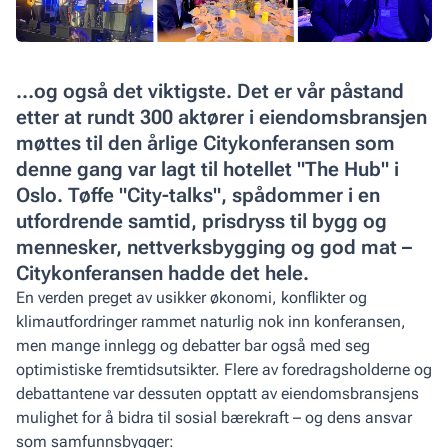
…og også det viktigste. Det er vår påstand
etter at rundt 300 aktører i eiendomsbransjen
møttes til den årlige Citykonferansen som
denne gang var lagt til hotellet "The Hub" i
Oslo. Tøffe "City-talks", spådommer i en
utfordrende samtid, prisdryss til bygg og
mennesker, nettverksbygging og god mat –
Citykonferansen hadde det hele.
En verden preget av usikker økonomi, konflikter og
klimautfordringer rammet naturlig nok inn konferansen,
men mange innlegg og debatter bar også med seg
optimistiske fremtidsutsikter. Flere av foredragsholderne og
debattantene var dessuten opptatt av eiendomsbransjens
mulighet for å bidra til sosial bærekraft – og dens ansvar
som samfunnsbygger: