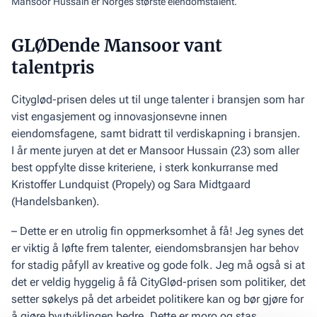
Mansoor Hussain er Norges største eiendomstalent.
GLØDende Mansoor vant
talentpris
Cityglød-prisen deles ut til unge talenter i bransjen som har
vist engasjement og innovasjonsevne innen
eiendomsfagene, samt bidratt til verdiskapning i bransjen.
I år mente juryen at det er Mansoor Hussain (23) som aller
best oppfylte disse kriteriene, i sterk konkurranse med
Kristoffer Lundquist (Propely) og Sara Midtgaard
(Handelsbanken).
– Dette er en utrolig fin oppmerksomhet å få! Jeg synes det
er viktig å løfte frem talenter, eiendomsbransjen har behov
for stadig påfyll av kreative og gode folk. Jeg må også si at
det er veldig hyggelig å få CityGlød-prisen som politiker, det
setter søkelys på det arbeidet politikere kan og bør gjøre for
å gjøre byutviklingen bedre. Dette er moro og stas,