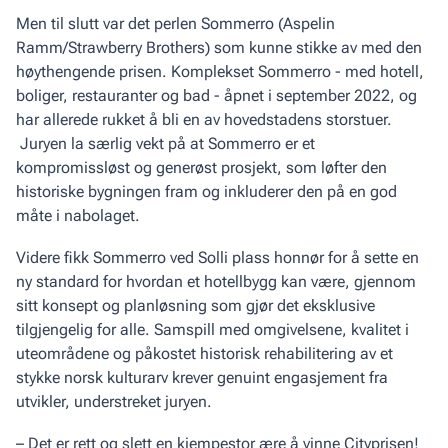
Men til slutt var det perlen Sommerro (Aspelin
Ramm/Strawberry Brothers) som kunne stikke av med den
høythengende prisen. Komplekset Sommerro - med hotell,
boliger, restauranter og bad - åpnet i september 2022, og
har allerede rukket å bli en av hovedstadens storstuer.
Juryen la særlig vekt på at Sommerro er et
kompromissløst og generøst prosjekt, som løfter den
historiske bygningen fram og inkluderer den på en god
måte i nabolaget.
Videre fikk Sommerro ved Solli plass honnør for å sette en
ny standard for hvordan et hotellbygg kan være, gjennom
sitt konsept og planløsning som gjør det eksklusive
tilgjengelig for alle. Samspill med omgivelsene, kvalitet i
uteområdene og påkostet historisk rehabilitering av et
stykke norsk kulturarv krever genuint engasjement fra
utvikler, understreket juryen.
– Det er rett og slett en kjempestor ære å vinne Cityprisen!