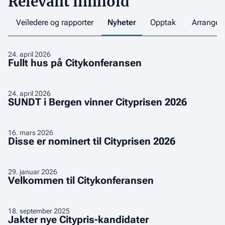
Relevant innhold
Veiledere og rapporter
Nyheter
Opptak
Arrange
Fullt
24
.
april 2026
Fullt hus på Citykonferansen
hus
på
Citykonferansen
SUNDT
24
.
april 2026
SUNDT i Bergen vinner Cityprisen 2026
i
Bergen
vinner
Disse
16
.
mars 2026
Disse er nominert til Cityprisen 2026
Cityprisen
er
2026
nominert
til
Velkommen
29
.
januar 2026
Velkommen til Citykonferansen
Cityprisen
til
2026
Citykonferansen
Jakter
18
.
september 2025
Jakter nye Citypris-kandidater
nye