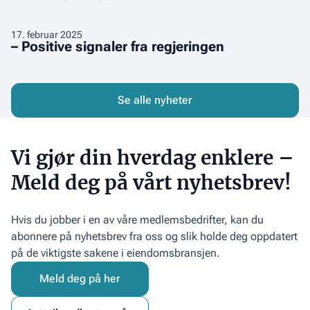
Citypris-
kandidater
–
17
.
februar 2025
– Positive signaler fra regjeringen
Positive
signaler
fra
regjeringen
Se alle nyheter
Vi gjør din hverdag enklere –
Meld deg på vårt nyhetsbrev!
Hvis du jobber i en av våre medlemsbedrifter, kan du
abonnere på nyhetsbrev fra oss og slik holde deg oppdatert
på de viktigste sakene i eiendomsbransjen.
Meld deg på her