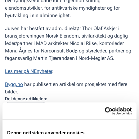
overføringsverdi både for en gjennomsnittlig
eiendomsutvikler, for antikvariske myndigheter og for
byutvikling i sin alminnelighet.
Juryen har bestått av adm. direktør Thor Olaf Askjer i
bransjeforeningen Norsk Eiendom, sivilarkitekt og daglig
leder/partner i MAD arkitekter Nicolai Riise, kontorleder
Mona Ågnes for Norconsult Bodø og styreleder, partner og
fagansvarlig Martin Tjærandsen i Nord-Megler AS.
Les mer på NEnyheter
.
Bygg.no
har publisert en artikkel om prosjektet med flere
bilder.
Del denne artikkelen:
Kopier lenke
Publisert
Denne nettsiden anvender cookies
21
.
oktober 2016