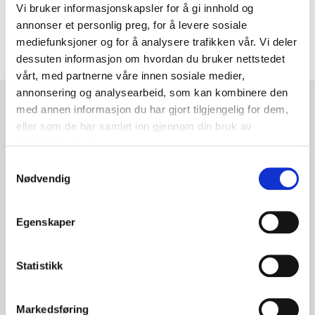
Vi bruker informasjonskapsler for å gi innhold og
Emner
annonser et personlig preg, for å levere sosiale
Citykonferansen
mediefunksjoner og for å analysere trafikken vår. Vi deler
dessuten informasjon om hvordan du bruker nettstedet
vårt, med partnerne våre innen sosiale medier,
annonsering og analysearbeid, som kan kombinere den
med annen informasjon du har gjort tilgjengelig for dem,
eller som de har samlet inn gjennom din bruk av
Relevant innhold
tjenestene deres.
Veiledere og rapporter
Nyheter
Opptak
Arrange
Samtykkevalg
Nødvendig
Fullt
24
.
april 2026
Fullt hus på Citykonferansen
Egenskaper
hus
på
Citykonferansen
SUNDT
24
.
april 2026
Statistikk
SUNDT i Bergen vinner Cityprisen 2026
i
Bergen
Markedsføring
vinner