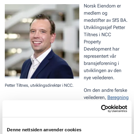
Norsk Eiendom er
medlem og
medstifter av SfS BA.
Utviklingssjef Petter
Tiltnes i NCC
Property
Development har
representert vår
bransjeforening i
utviklingen av den
nye veilederen.
Petter Tiltnes, utviklingsdirektør i NCC.
Om den andre ferske
veilederen,
Beregning
av tilstrekkelig og forsvarlig byggetid
, sier Fiskum:
– Kort byggetid er alltid den største risikofaktoren for
arbeidsulykker. Alle prosjekter har ulik risikoprofil, derfor
Denne nettsiden anvender cookies
bør man ikke automatisk anta lik byggetid for prosjekter