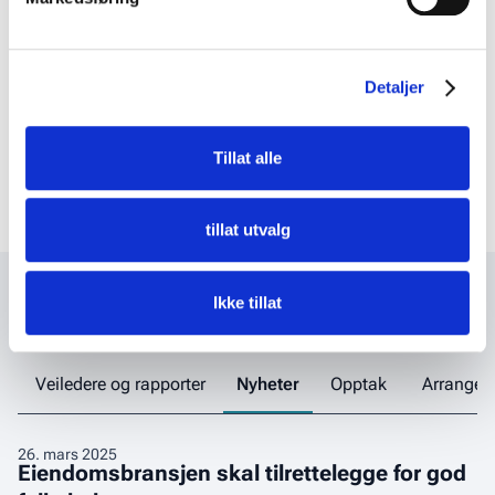
Kopier lenke
Detaljer
Publisert
27
.
februar 2023
Emner
Tillat alle
SHA
tillat utvalg
Ikke tillat
Relevant innhold
Veiledere og rapporter
Nyheter
Opptak
Arrange
Eiendomsbransjen
26
.
mars 2025
Eiendomsbransjen skal tilrettelegge for god
skal