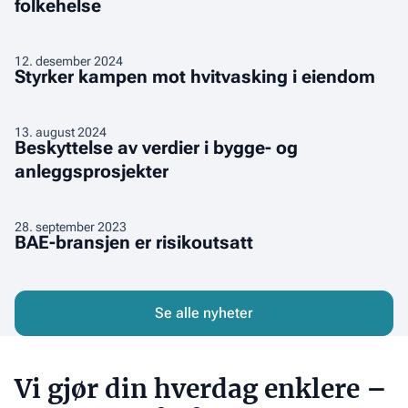
folkehelse
tilrettelegge
for
god
Styrker
12
.
desember 2024
folkehelse
Styrker kampen mot hvitvasking i eiendom
kampen
mot
hvitvasking
Beskyttelse
13
.
august 2024
Beskyttelse av verdier i bygge- og
i
av
eiendom
anleggsprosjekter
verdier
i
bygge-
BAE-
28
.
september 2023
og
BAE-bransjen er risikoutsatt
bransjen
anleggsprosjekter
er
risikoutsatt
Se alle nyheter
Vi gjør din hverdag enklere –