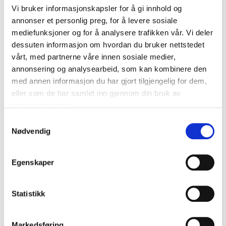
som ligner det man allerede har ferdigstilt. Det er spesielt
Vi bruker informasjonskapsler for å gi innhold og
viktig å ta seg god nok tid i prosjekteringsfasen med å
annonser et personlig preg, for å levere sosiale
forsikre seg om at bygget lar seg reise til angitt tid på en
mediefunksjoner og for å analysere trafikken vår. Vi deler
sikker måte, understreker Norsk Eiendoms fagsjef.
dessuten informasjon om hvordan du bruker nettstedet
vårt, med partnerne våre innen sosiale medier,
annonsering og analysearbeid, som kan kombinere den
Lenker
med annen informasjon du har gjort tilgjengelig for dem,
eller som de har samlet inn gjennom din bruk av
Begge veilederne ligger lett tilgjengelig på hjemmesiden til
tjenestene deres.
SfS BA :
Samtykkevalg
Veileder i byggherreforskriften
Nødvendig
Beregning av tilstrekkelig og forsvarlig byggetid
Egenskaper
Statistikk
Del denne artikkelen:
Markedsføring