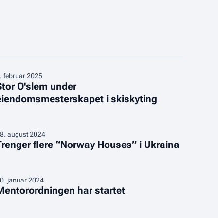
tor
.
februar 2025
Stor O'slem under
'slem
eiendomsmesterskapet i skiskyting
nder
iendomsmesterskapet
kiskyting
renger
8
.
august 2024
Trenger flere “Norway Houses” i Ukraina
lere
Norway
ouses”
entorordningen
0
.
januar 2024
Mentorordningen har startet
ar
kraina
tartet