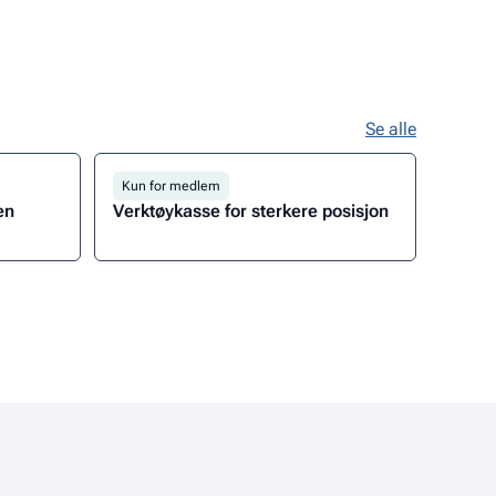
Se alle
Kun for medlem
en
Verktøykasse for sterkere posisjon
Gå
til
modulpakken