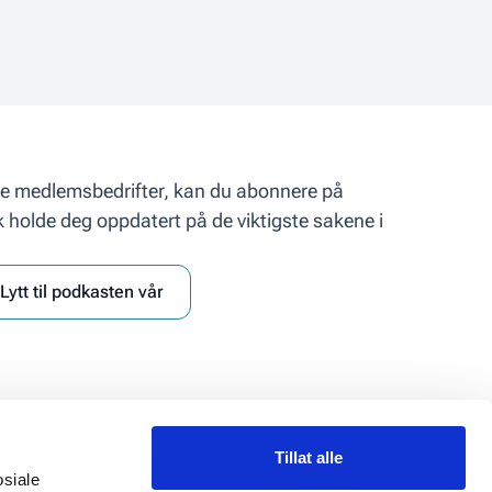
åre medlemsbedrifter, kan du abonnere på
k holde deg oppdatert på de viktigste sakene i
Lytt til podkasten vår
Tillat alle
Personvern
osiale