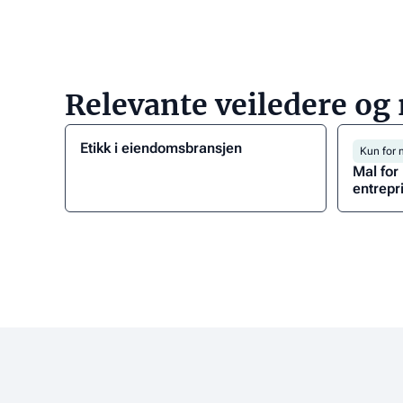
Relevante veiledere og
Etikk i eiendomsbransjen
Kun for
Mal for
entrepr
Last
Last
ned
ned
folderen
dokume