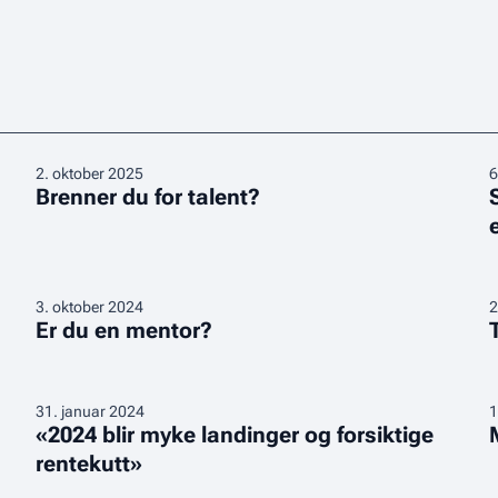
Brenner
S
2
.
oktober 2025
6
Brenner du for talent?
du
O
for
u
talent?
e
i
Er
s
T
3
.
oktober 2024
2
Er du en mentor?
du
f
en
“
mentor?
H
«2024
M
i
31
.
januar 2024
1
«2024 blir myke landinger og forsiktige
blir
h
U
rentekutt»
myke
s
landinger