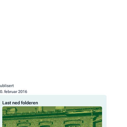
ublisert
0
.
februar 2016
Last
Last ned folderen
ned
folderen