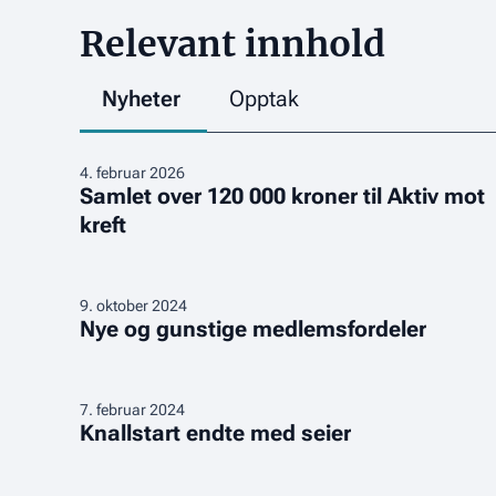
Relevant innhold
Nyheter
Opptak
Samlet
4
.
februar 2026
Samlet over 120 000 kroner til Aktiv mot
over
kreft
120
000
kroner
til
Nye
9
.
oktober 2024
Nye og gunstige medlemsfordeler
Aktiv
og
mot
gunstige
kreft
medlemsfordeler
Knallstart
7
.
februar 2024
Knallstart endte med seier
endte
med
seier