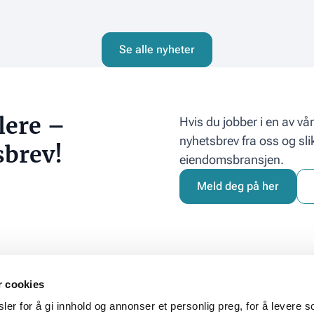
og
forsiktige
rentekutt»
Se alle nyheter
lere –
Hvis du jobber i en av v
nyhetsbrev fra oss og sli
sbrev!
eiendomsbransjen.
Meld deg på her
r cookies
kt
Adresse
er for å gi innhold og annonser et personlig preg, for å levere s