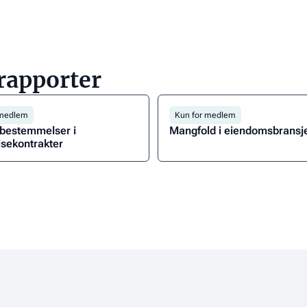
 rapporter
 medlem
Kun for medlem
 bestemmelser i
Mangfold i eiendomsbransj
isekontrakter
Last
ned
nt
rapporten