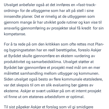
Utvalget anbefaler også at det innføres en «fast-track-
ordning» for de utbyggerne som har alt på stell i sine
innsendte planer. Det er rimelig at de utbyggeren som
gjennom mange år har utviklet gode rutiner og kan vise til
ansvarlig gjennomføring av prosjekter skal få kredit for sin
kompetanse.
For å ta rede på om den kritikken som ofte rettes mot Plan-
og bygningsetaten har en reell berettigelse, foreslo Askjer
at Byrådet skulle gjennomføre en ekstern vurdering av
produktivitet og samarbeidsklima. Utvalget støtter at
Byrådet bør gjennomføre et prosjekt med mål om en mer
målrettet samhandling mellom utbygger og kommunen.
Siden utvalget også besto av flere kommunale etatsledere,
var det skepsis til om en slik evaluering bør gjøres av
eksterne. Askjer er svært usikker på om et internt prosjekt
vil finne ut om etatenes arbeidsform er optimal.
Til sist påpeker Askjer et forslag som vil gi smidigere