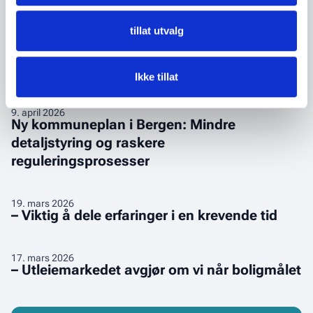
av
eksisterende
boligmål
10
bygg
tillat utvalg
tror
ikke
Krever
29
.
april 2026
regjeringen
Krever akutte boliggrep
akutte
Ikke tillat
vil
boliggrep
nå
Ny
9
.
april 2026
sitt
Ny kommuneplan i Bergen: Mindre
kommuneplan
eget
detaljstyring og raskere
i
boligmål
reguleringsprosesser
Bergen:
Mindre
detaljstyring
–
19
.
mars 2026
og
– Viktig å dele erfaringer i en krevende tid
Viktig
raskere
å
reguleringsprosesser
dele
–
17
.
mars 2026
– Utleiemarkedet avgjør om vi når boligmålet
erfaringer
Utleiemarkedet
i
avgjør
en
om