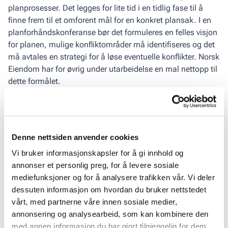
planprosesser. Det legges for lite tid i en tidlig fase til å
finne frem til et omforent mål for en konkret plansak. I en
planforhåndskonferanse bør det formuleres en felles visjon
for planen, mulige konfliktområder må identifiseres og det
må avtales en strategi for å løse eventuelle konflikter. Norsk
Eiendom har for øvrig under utarbeidelse en mal nettopp til
dette formålet.
Lenker
Last ned rapporten her
Denne nettsiden anvender cookies
Slik skal de få fart på boligbyggingen i Oslo
.
Vi bruker informasjonskapsler for å gi innhold og
(Aftenposten 28. november 2016)
annonser et personlig preg, for å levere sosiale
Del denne artikkelen:
mediefunksjoner og for å analysere trafikken vår. Vi deler
dessuten informasjon om hvordan du bruker nettstedet
Kopier lenke
vårt, med partnerne våre innen sosiale medier,
annonsering og analysearbeid, som kan kombinere den
med annen informasjon du har gjort tilgjengelig for dem,