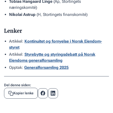
Tobias Hangaard Linge
(Ap, Stortingets
næringskomité)
Nikolai Astrup
(H, Stortingets finanskomité)
Lenker
Artikkel:
Kontinuitet og fornyelse i Norsk Eiendom-
styret
Artikkel:
Styrebytte og styringsdebatt på Norsk
Eiendoms generalforsamling
Opptak:
Generalforsamling 2025
Del denne siden:
Kopier lenke