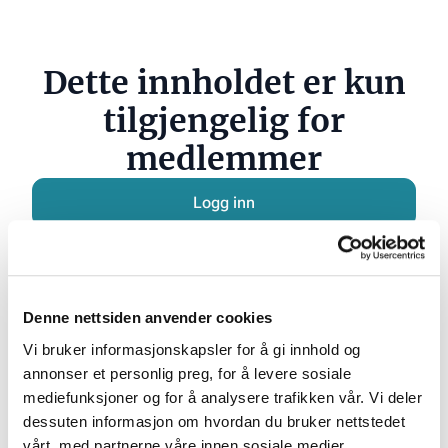
Dette innholdet er kun
tilgjengelig for
medlemmer
Logg inn
Bli medlem
Hvis du jobber i en av våre medlemsbedrifter, kan du få
adgang til maler og andre låste dokumenter.
Klikk her
Denne nettsiden anvender cookies
for å registrere din bruker
.
Vi bruker informasjonskapsler for å gi innhold og
annonser et personlig preg, for å levere sosiale
mediefunksjoner og for å analysere trafikken vår. Vi deler
dessuten informasjon om hvordan du bruker nettstedet
vårt, med partnerne våre innen sosiale medier,