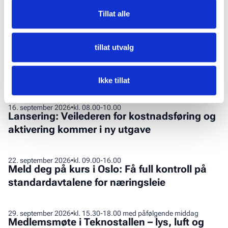
Relevant innhold
Tillat alle
Arrangement
Nyheter
Opptak
tillat utvalg
Arendalsuka
11
.
august 2026
•
Arendalsuka 2026
2026
Ikke tillat
Lansering:
16
.
september 2026
•
kl. 08.00-10.00
Lansering: Veilederen for kostnadsføring og
Veilederen
aktivering kommer i ny utgave
for
kostnadsføring
og
Meld
22
.
september 2026
•
kl. 09.00-16.00
aktivering
Meld deg på kurs i Oslo: Få full kontroll på
deg
kommer
standardavtalene for næringsleie
på
i
kurs
ny
i
Medlemsmøte
29
.
september 2026
•
kl. 15.30-18.00 med påfølgende middag
utgave
Oslo:
Medlemsmøte i Teknostallen – lys, luft og
i