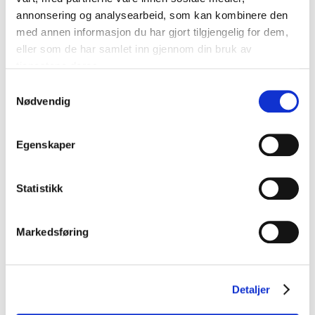
annonsering og analysearbeid, som kan kombinere den
med annen informasjon du har gjort tilgjengelig for dem,
Opptak
eller som de har samlet inn gjennom din bruk av
tjenestene deres.
Samtykkevalg
Nødvendig
Felles presentasjon
Egenskaper
Fagseminar
ved
Statistikk
generalforsamlingen
2025
Markedsføring
Detaljer