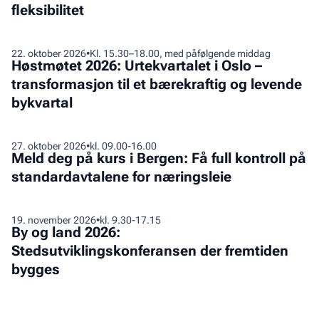
Få
fleksibilitet
Teknostallen
full
–
kontroll
lys,
Høstmøtet
22
.
oktober 2026
•
Kl. 15.30–18.00, med påfølgende middag
på
luft
Høstmøtet 2026: Urtekvartalet i Oslo –
2026:
standardavtalene
og
transformasjon til et bærekraftig og levende
Urtekvartalet
for
fleksibilitet
bykvartal
i
næringsleie
Oslo
–
Meld
27
.
oktober 2026
•
kl. 09.00-16.00
transformasjon
Meld deg på kurs i Bergen: Få full kontroll på
deg
til
standardavtalene for næringsleie
på
et
kurs
bærekraftig
i
By
19
.
november 2026
•
kl. 9.30-17.15
og
Bergen:
By og land 2026:
og
levende
Få
Stedsutviklingskonferansen der fremtiden
land
bykvartal
full
bygges
2026:
kontroll
Stedsutviklingskonferansen
på
der
standardavtalene