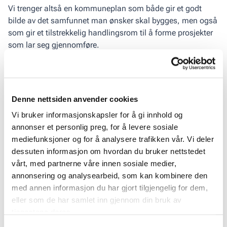
Vi trenger altså en kommuneplan som både gir et godt
bilde av det samfunnet man ønsker skal bygges, men også
som gir et tilstrekkelig handlingsrom til å forme prosjekter
som lar seg gjennomføre.
Kommuneplanen basert på misforstått
markedskunnskap?
Denne nettsiden anvender cookies
I denne kommuneplanen er særlig disharmonien mot
rådende makro­økonomiske utsikter tydelige. Vi har vært
Vi bruker informasjonskapsler for å gi innhold og
heldige, og hatt flere tiår med et gunstig økonomisk klima.
annonser et personlig preg, for å levere sosiale
Den generelle markedsverdien i eiendom har økt raskere
mediefunksjoner og for å analysere trafikken vår. Vi deler
enn byggekostnadene. Dette har gjort at et prosjekt som
dessuten informasjon om hvordan du bruker nettstedet
innledningsvis ikke blir vurdert som regninssvarende av
vårt, med partnerne våre innen sosiale medier,
utbygger, likevel har blitt økonomisk bærekraftig ved
annonsering og analysearbeid, som kan kombinere den
planvedtak. Kommunene har altså sett at prosjekter hvor
med annen informasjon du har gjort tilgjengelig for dem,
de har stilt strengere krav og ønsker om lavere
eller som de har samlet inn gjennom din bruk av
utnyttelsesgrad og fordyrende kvaliteter, er bygget ut, til
tjenestene deres.
tross for utbyggers protester. Rett og slett fordi vi har hatt