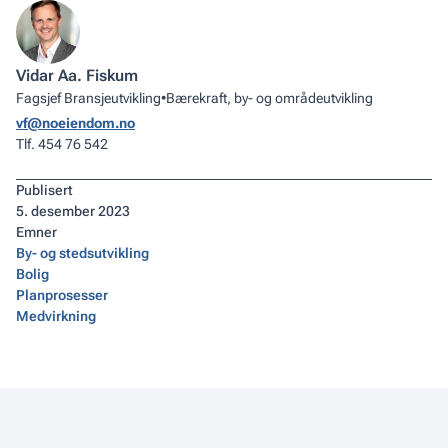
Vidar Aa. Fiskum
Fagsjef Bransjeutvikling
•
Bærekraft, by- og områdeutvikling
vf@noeiendom.no
Tlf. 454 76 542
Publisert
5
.
desember 2023
Emner
By- og stedsutvikling
Bolig
Planprosesser
Medvirkning