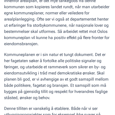
innenfor arealplan, er det mye tankegods fra denne
kommunen som kopieres landet rundt, når man utarbeider
egne kommuneplaner, normer eller veiledere for
arealplanlegging. Ofte ser vi også at departementet henter
ut erfaringer fra storbykommunene, når nasjonale lover og
bestemmelser skal utformes. Så arbeidet rettet mot Oslos
kommuneplan vil kunne ha positiv effekt på flere fronter for
eiendomsbransjen.
Kommuneplanen er i sin natur et tungt dokument. Det er
her fagetaten søker å fortolke alle politiske signaler og
føringer, og utarbeide et rammeverk som sikrer en by- og
eiendomsutvikling i tråd med demokratiske ønsker. Skal
planen bli god, er vi avhengige av et godt samspill mellom
både politikere, fagetat og bransjen. Et samspill som må
bygges på gjensidig tillit og respekt for hverandres faglige
ståsted, ønsker og behov.
Denne tilliten er vanskelig å etablere. Både når vi ser
utbyggingsprosjekter som for eksempel ikke svarer på