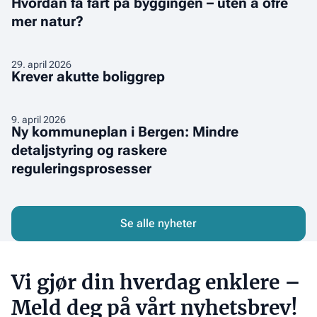
Oslos
Hvordan få fart på byggingen – uten å ofre
få
boligmål
nye
mer natur?
fart
kommuneplan
på
byggingen
Krever
29
.
april 2026
–
Krever akutte boliggrep
akutte
uten
boliggrep
å
Ny
9
.
april 2026
ofre
Ny kommuneplan i Bergen: Mindre
kommuneplan
mer
detaljstyring og raskere
i
natur?
reguleringsprosesser
Bergen:
Mindre
detaljstyring
og
Se alle nyheter
raskere
reguleringsprosesser
Vi gjør din hverdag enklere –
Meld deg på vårt nyhetsbrev!