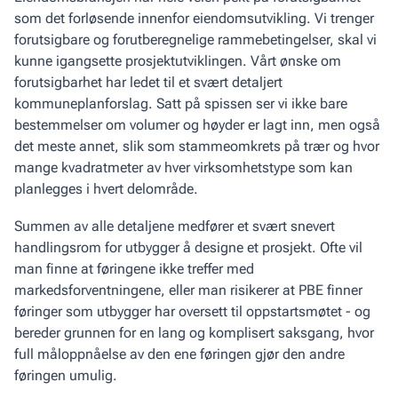
som det forløsende innenfor eiendomsutvikling. Vi trenger
forutsigbare og forutberegnelige rammebetingelser, skal vi
kunne igangsette prosjektutviklingen. Vårt ønske om
forutsigbarhet har ledet til et svært detaljert
kommuneplanforslag. Satt på spissen ser vi ikke bare
bestemmelser om volumer og høyder er lagt inn, men også
det meste annet, slik som stammeomkrets på trær og hvor
mange kvadratmeter av hver virksomhetstype som kan
planlegges i hvert delområde.
Summen av alle detaljene medfører et svært snevert
handlingsrom for utbygger å designe et prosjekt. Ofte vil
man finne at føringene ikke treffer med
markedsforventningene, eller man risikerer at PBE finner
føringer som utbygger har oversett til oppstartsmøtet - og
bereder grunnen for en lang og komplisert saksgang, hvor
full måloppnåelse av den ene føringen gjør den andre
føringen umulig.