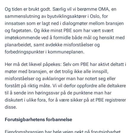
Og tiden er brukt godt. Særlig vil vi berømme OMA, en
sammenslutning av byutviklingsaktører i Oslo, for
innsatsen som er lagt ned i dialogmøter mellom bransjen
og fagetaten. Og ikke minst PBE som har vært svært
imøtekommende ved å formidle både mål og hensikt med
planarbeidet, samt avdekke misforståelser og
forbedringspunkter i kommuneplanen.
Her må det likevel påpekes: Selv om PBE har aktivt deltatt i
møter med bransjen, er det trolig ikke alle innspill,
misforståelser og avklaringer man har notert seg eller
forstått på riktig måte. Vi vil derfor oppfordre alle deltakere
til å sende inn høringssvar på de punktene man har
diskutert i ulike fora, for å være sikker på at PBE registrerer
disse.
Forutsigbarhetens forbannelse
Eiendomsbransjen har hele veien pekt på forutsigbarhet