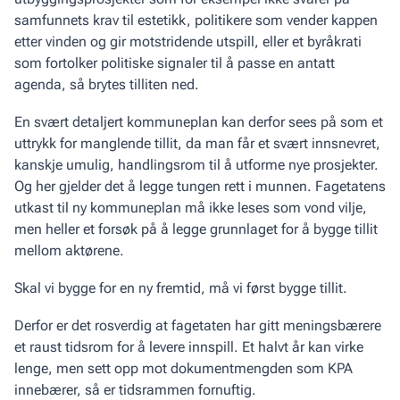
samfunnets krav til estetikk, politikere som vender kappen
etter vinden og gir motstridende utspill, eller et byråkrati
som fortolker politiske signaler til å passe en antatt
agenda, så brytes tilliten ned.
En svært detaljert kommuneplan kan derfor sees på som et
uttrykk for manglende tillit, da man får et svært innsnevret,
kanskje umulig, handlingsrom til å utforme nye prosjekter.
Og her gjelder det å legge tungen rett i munnen. Fagetatens
utkast til ny kommuneplan må ikke leses som vond vilje,
men heller et forsøk på å legge grunnlaget for å bygge tillit
mellom aktørene.
Skal vi bygge for en ny fremtid, må vi først bygge tillit.
Derfor er det rosverdig at fagetaten har gitt meningsbærere
et raust tidsrom for å levere innspill. Et halvt år kan virke
lenge, men sett opp mot dokumentmengden som KPA
innebærer, så er tidsrammen fornuftig.