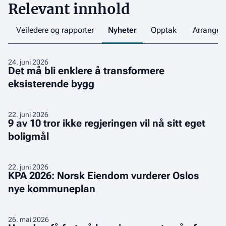
Relevant innhold
Veiledere og rapporter
Nyheter
Opptak
Arrange
Det
24
.
juni 2026
Det må bli enklere å transformere
må
eksisterende bygg
bli
enklere
å
9
22
.
juni 2026
transformere
9 av 10 tror ikke regjeringen vil nå sitt eget
av
eksisterende
boligmål
10
bygg
tror
ikke
KPA
22
.
juni 2026
regjeringen
KPA 2026: Norsk Eiendom vurderer Oslos
2026:
vil
nye kommuneplan
Norsk
nå
Eiendom
sitt
vurderer
Hvordan
26
.
mai 2026
eget