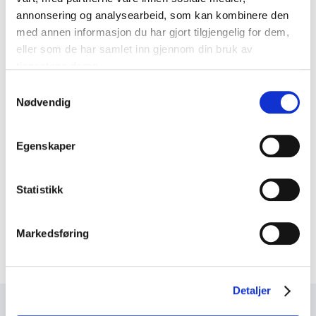
Last
annonsering og analysearbeid, som kan kombinere den
ned
med annen informasjon du har gjort tilgjengelig for dem,
rapporten
Kun for medlem
eller som de har samlet inn gjennom din bruk av
Bolighorisont 2030
tjenestene deres.
Last
Samtykkevalg
ned
Nødvendig
Bygg21
rapporten
Last
ned
Egenskaper
alle
Kun for medlem
Byggherreforskriften
Bygg21-
Se
veiledere
Statistikk
veilederen
og
Effektive planprosesser
her
-
Last
Markedsføring
rapporter.
ned
hele
rapporten
Detaljer