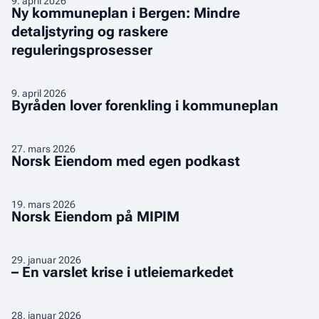
9
.
april 2026
–
Ny kommuneplan i Bergen: Mindre
kommuneplan
uten
detaljstyring og raskere
i
å
reguleringsprosesser
Bergen:
ofre
Mindre
mer
detaljstyring
Byråden
9
.
april 2026
natur?
og
Byråden lover forenkling i kommuneplan
lover
raskere
forenkling
reguleringsprosesser
i
Norsk
27
.
mars 2026
Norsk Eiendom med egen podkast
kommuneplan
Eiendom
med
egen
Norsk
19
.
mars 2026
Norsk Eiendom på MIPIM
podkast
Eiendom
på
MIPIM
–
29
.
januar 2026
– En varslet krise i utleiemarkedet
En
varslet
krise
Støtter
28
.
januar 2026