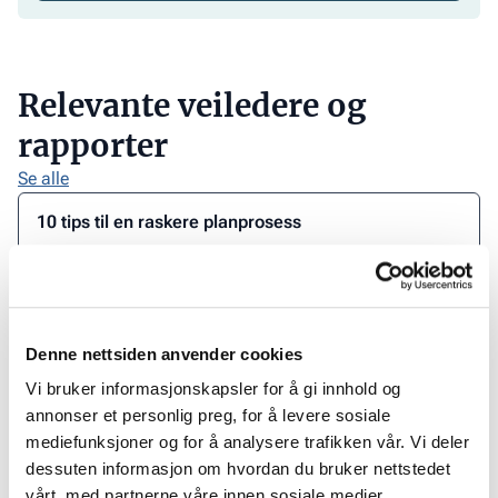
Relevante veiledere og
rapporter
Se alle
10 tips til en raskere planprosess
Last
ned
Bærekraftig areal- og transportplanlegging
veilederen
Last
ned
Denne nettsiden anvender cookies
Beregning av tilstrekkelig og forsvarlig byggetid
rapporten
Gå
Vi bruker informasjonskapsler for å gi innhold og
her.
til
annonser et personlig preg, for å levere sosiale
veilederen
mediefunksjoner og for å analysere trafikken vår. Vi deler
Kun for medlem
Bokvalitetsrosen – et vurderingssystem for bo- og
dessuten informasjon om hvordan du bruker nettstedet
boligkvalitet i nye boligprosjekter
vårt, med partnerne våre innen sosiale medier,