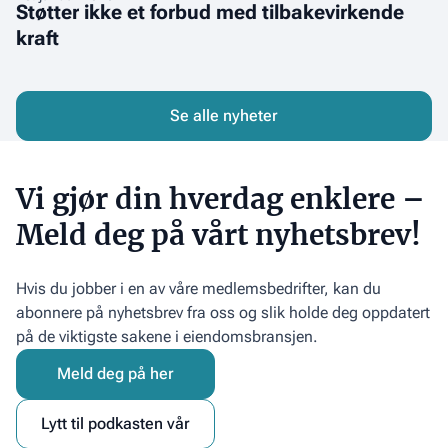
Støtter ikke et forbud med tilbakevirkende
i
ikke
utleiemarkedet
kraft
et
forbud
med
tilbakevirkende
Se alle nyheter
kraft
Vi gjør din hverdag enklere –
Meld deg på vårt nyhetsbrev!
Hvis du jobber i en av våre medlemsbedrifter, kan du
abonnere på nyhetsbrev fra oss og slik holde deg oppdatert
på de viktigste sakene i eiendomsbransjen.
Meld deg på her
Lytt til podkasten vår