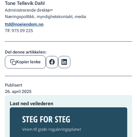
Tone Tellevik Dahl
Administrerende direktør
•
Næringspolitikk, myndighetskontakt, media
ttd@noeiendom.no
Tlf. 975 09 225
Del denne artikkelen:
Kopier lenke
Publisert
26
.
april 2025
Last
Last ned veilederen
ned
veilederen