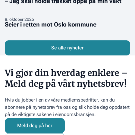
ble
– Jeg skal holde trøkket oppe på min vakt
Jeg
arrangert
skal
for
holde
Seier
8
.
oktober 2025
første
Seier i retten mot Oslo kommune
trøkket
i
gang
oppe
retten
på
mot
min
Oslo
Se alle nyheter
vakt
kommune
Vi gjør din hverdag enklere –
Meld deg på vårt nyhetsbrev!
Hvis du jobber i en av våre medlemsbedrifter, kan du
abonnere på nyhetsbrev fra oss og slik holde deg oppdatert
på de viktigste sakene i eiendomsbransjen.
Meld deg på her