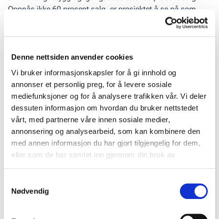
Oppnås ikke 60 prosent salg, er prosjektet å se på som
svært risikabelt, påpeker Norsk Eiendom-sjefen.
Hun viser til at en risikerer å bygge noe som boligmarkedet
ikke vil ha. Derfor vil man heller ikke kunne få byggelån fra
Denne nettsiden anvender cookies
banken.
Vi bruker informasjonskapsler for å gi innhold og
annonser et personlig preg, for å levere sosiale
– En løsning vil være å kreve 60 prosent salgsgrad før
mediefunksjoner og for å analysere trafikken vår. Vi deler
rammesøknad, noe som kan innebære flere års ventetid på
dessuten informasjon om hvordan du bruker nettstedet
ferdig bolig for de tidligste boligkjøperne – og nok et
vårt, med partnerne våre innen sosiale medier,
argument mot å kjøpe ny bolig. Vi foreslår derfor heller at
annonsering og analysearbeid, som kan kombinere den
innbetaling av infrastrukturbidrag tidligst skjer ved
med annen informasjon du har gjort tilgjengelig for dem,
igangsettingstillatelse, da denne gis først etter at man har
eller som de har samlet inn gjennom din bruk av
solgt nok boliger, sier Tellevik Dahl.
tjenestene deres.
Del denne artikkelen:
Samtykkevalg
Kopier lenke
Nødvendig