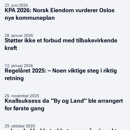
KPA
22
.
juni 2026
KPA 2026: Norsk Eiendom vurderer Oslos
2026:
nye kommuneplan
Norsk
Eiendom
vurderer
Støtter
28
.
januar 2026
Oslos
Støtter ikke et forbud med tilbakevirkende
ikke
nye
kraft
et
kommuneplan
forbud
med
Regelåret
12
.
januar 2026
tilbakevirkende
Regelåret 2025: – Noen viktige steg i riktig
2025:
kraft
retning
–
Noen
viktige
Knallsuksess
25
.
november 2025
steg
Knallsuksess da “By og Land” ble arrangert
da
i
for første gang
“By
riktig
og
retning
Land”
–
29
.
oktober 2025