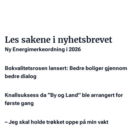
Les sakene i nyhetsbrevet
Ny
Ny Energimerkeordning i 2026
Energimerkeordning
i
Bokvalitetsrosen
Bokvalitetsrosen lansert: Bedre boliger gjennom
2026
lansert:
bedre dialog
Bedre
boliger
Knallsuksess
Knallsuksess da “By og Land” ble arrangert for
gjennom
da
første gang
bedre
“By
dialog
og
–
– Jeg skal holde trøkket oppe på min vakt
Land”
Jeg
ble