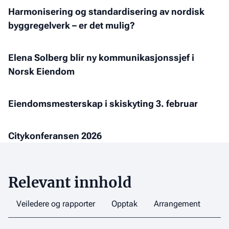
skal
arrangert
Harmonisering
Harmonisering og standardisering av nordisk
holde
for
og
byggregelverk – er det mulig?
trøkket
første
standardisering
oppe
gang
av
på
Elena
Elena Solberg blir ny kommunikasjonssjef i
nordisk
min
Solberg
Norsk Eiendom
byggregelverk
vakt
blir
–
ny
er
Eiendomsmesterskap
Eiendomsmesterskap i skiskyting 3. februar
kommunikasjonssjef
det
i
i
mulig?
skiskyting
Norsk
Citykonferansen
Citykonferansen 2026
3.
Eiendom
2026
februar
Relevant innhold
Veiledere og rapporter
Opptak
Arrangement