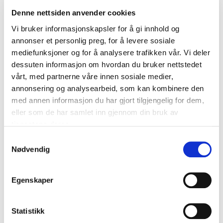
nye viktige verktøy som skal bidra til at medlemmene får en
Denne nettsiden anvender cookies
enklere hverdag. De to store gjennomslagene i år er
Vi bruker informasjonskapsler for å gi innhold og
Stortingets vedtak knyttet til grunneierfinansiert
annonser et personlig preg, for å levere sosiale
infrastrukturbidrag, som jo var et lovforslag fra Norsk
mediefunksjoner og for å analysere trafikken vår. Vi deler
Eiendom, og
den ferske tingretts-dommen i rettssaken
dessuten informasjon om hvordan du bruker nettstedet
rekkefølgekrav
, der retten slo fast at rekkefølgekravene
vårt, med partnerne våre innen sosiale medier,
knyttet til Nye Majorstua stasjon er ulovlige.
annonsering og analysearbeid, som kan kombinere den
med annen informasjon du har gjort tilgjengelig for dem,
eller som de har samlet inn gjennom din bruk av
tjenestene deres.
Samtykkevalg
Nødvendig
Egenskaper
Statistikk