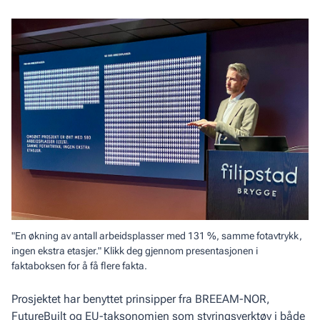
"En økning av antall arbeidsplasser med 131 %, samme fotavtrykk,
ingen ekstra etasjer." Klikk deg gjennom presentasjonen i
faktaboksen for å få flere fakta.
Prosjektet har benyttet prinsipper fra BREEAM-NOR,
FutureBuilt og EU-taksonomien som styringsverktøy i både