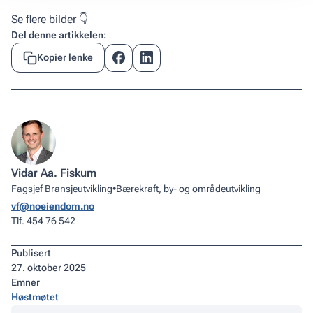
Se flere bilder 👇
Del denne artikkelen:
Kopier lenke
Vidar Aa. Fiskum
Fagsjef Bransjeutvikling
•
Bærekraft, by- og områdeutvikling
vf@noeiendom.no
Tlf. 454 76 542
Publisert
27
.
oktober 2025
Emner
Høstmøtet