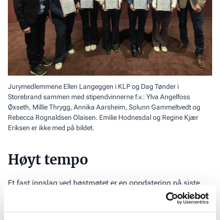
Jurymedlemmene Ellen Langeggen i KLP og Dag Tønder i
Storebrand sammen med stipendvinnerne f.v.: Ylva Angelfoss
Øxseth, Millie Thrygg, Annika Aarsheim, Solunn Gammeltvedt og
Rebecca Rognaldsen Olaisen.
Emilie Hodnesdal og Regine Kjær
Eriksen er ikke med på bildet.
Høyt tempo
Et fast innslag ved høstmøtet er en oppdatering på siste
nytt fra vår direktør Tone Tellevik Dahl. Hun viste til den
høye aktiviteten knyttet til boligpolitikken som har stått på
alle partier sin dagsorden dette valgåret, samt om alle våre