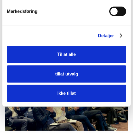
Markedsføring
– Høstmøtet er en viktig møteplass der vi både får faglig
inspirasjon og gode samtaler. Filipstad Brygge 1 er et
fantastisk eksempel på hvordan vi kan fornye eksisterende
Detaljer
bygg og samtidig heve kvaliteten på byliv og miljø. Jeg vil
minne om vår omfattende verktøykasse med veiledere og
rapporter. Dette er mange år med kunnskap satt i system,
Tillat alle
som vi oppfordrer dere til å bruke, sa Tone Tellevik Dahl.
tillat utvalg
Ikke tillat