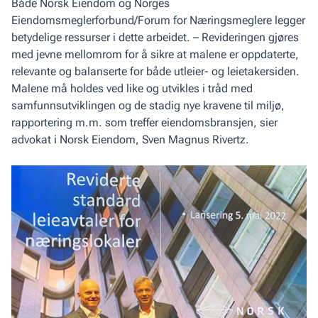
Både Norsk Eiendom og Norges
Eiendomsmeglerforbund/Forum for Nærings­meglere legger
betydelige ressurser i dette arbeidet. – Revideringen gjøres
med jevne mellomrom for å sikre at malene er oppdaterte,
relevante og balanserte for både utleier- og leietakersiden.
Malene må holdes ved like og utvikles i tråd med
samfunns­utviklingen og de stadig nye kravene til miljø,
rapportering m.m. som treffer eiendomsbransjen, sier
advokat i Norsk Eiendom, Sven Magnus Rivertz.