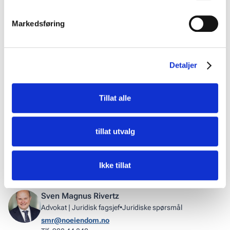
som måtte ha innspill til revideringsarbeidet:
Markedsføring
"Send oss deres innspill, og gjør det så snart
som mulig."
Detaljer
For å være sikker på at innspillet tas med i betraktning bør
Tillat alle
det helst sendes innen 10. februar i år. (Kontaktinfo øverst i
artikkelen.)
Del denne artikkelen:
tillat utvalg
Kopier lenke
Ikke tillat
Sven Magnus Rivertz
Advokat | Juridisk fagsjef
•
Juridiske spørsmål
smr@noeiendom.no