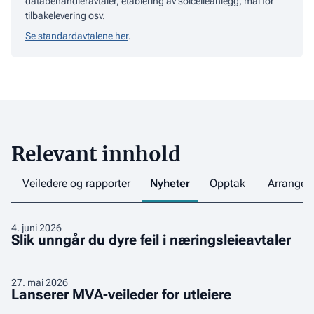
databehandleravtaler, etablering av solcelleanlegg, mal for
tilbakelevering osv.
Se standardavtalene her
.
Relevant innhold
Veiledere og rapporter
Nyheter
Opptak
Arrange
Slik
4
.
juni 2026
Slik unngår du dyre feil i næringsleieavtaler
unngår
du
dyre
Lanserer
27
.
mai 2026
Lanserer MVA-veileder for utleiere
feil
MVA-
i