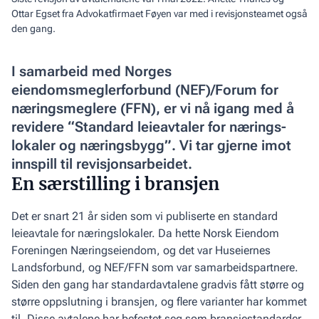
Ottar Egset fra Advokatfirmaet Føyen var med i revisjonsteamet også
den gang.
I samarbeid med Norges
eiendomsmeglerforbund (NEF)/Forum for
nærings­meglere (FFN), er vi nå igang med å
revidere “Standard leieavtaler for nærings­
lokaler og næringsbygg”. Vi tar gjerne imot
innspill til revisjonsarbeidet.
En særstilling i bransjen
Det er snart 21 år siden som vi publiserte en standard
leieavtale for nærings­lokaler. Da hette Norsk Eiendom
Foreningen Næringseiendom, og det var Huseiernes
Landsforbund, og NEF/FFN som var samarbeidspartnere.
Siden den gang har standardavtalene gradvis fått større og
større oppslutning i bransjen, og flere varianter har kommet
til. Disse avtalene har befestet seg som bransjestandarder,