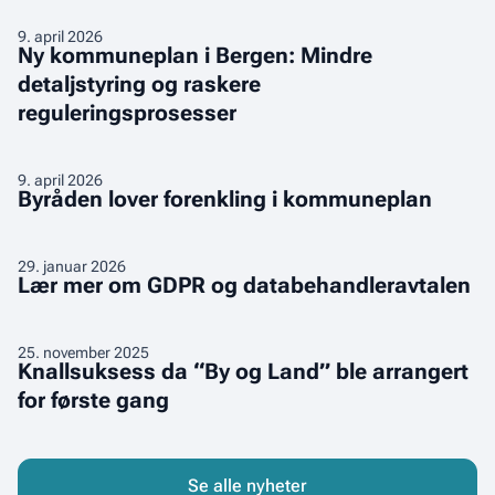
veileder
næringsleieavtaler
for
Ny
9
.
april 2026
Ny kommuneplan i Bergen: Mindre
utleiere
kommuneplan
detaljstyring og raskere
i
reguleringsprosesser
Bergen:
Mindre
detaljstyring
Byråden
9
.
april 2026
og
Byråden lover forenkling i kommuneplan
lover
raskere
forenkling
reguleringsprosesser
i
Lær
29
.
januar 2026
Lær mer om GDPR og databehandleravtalen
kommuneplan
mer
om
GDPR
Knallsuksess
25
.
november 2025
Knallsuksess da “By og Land” ble arrangert
og
da
databehandleravtalen
for første gang
“By
og
Land”
ble
Se alle nyheter