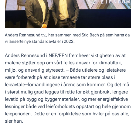
Anders Rennesund t.v., her sammen med Stig Bech på seminaret da
vi lanserte nye standardavtaler i 2022.
Anders Rennesund i NEF/FFN fremhever viktigheten av at
malene støtter opp om vårt felles ansvar for klimatiltak,
miljø, og ansvarlig styresett. – Både utleiere og leietakere
være forberedt på at disse temaene tar større plass i
leieavtale–forhandlingene i årene som kommer. Og det må
i størst mulig grad legges til rette for økt gjenbruk, lengere
levetid på bygg og byggematerialer, og mer energieffektive
løsninger både ved leieforholdets oppstart og hele gjennom
leieperioden. Dette er en forpliktelse som hviler på oss alle,
sier han.