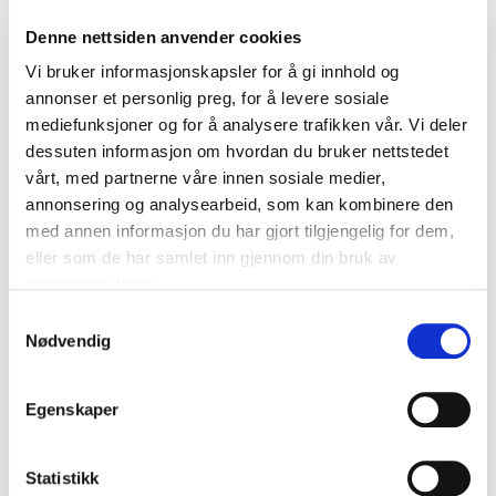
for avtaleregulering, da leie av nærings­lokaler typisk er
Denne nettsiden anvender cookies
avtaleforhold med lang varighet, sier han.
Vi bruker informasjonskapsler for å gi innhold og
annonser et personlig preg, for å levere sosiale
mediefunksjoner og for å analysere trafikken vår. Vi deler
dessuten informasjon om hvordan du bruker nettstedet
vårt, med partnerne våre innen sosiale medier,
annonsering og analysearbeid, som kan kombinere den
med annen informasjon du har gjort tilgjengelig for dem,
eller som de har samlet inn gjennom din bruk av
tjenestene deres.
Samtykkevalg
Nødvendig
Egenskaper
Ole Andreas Dimmen i BAHR.
Arbeidsgruppen kommer med en klar oppfordring til alle
Statistikk