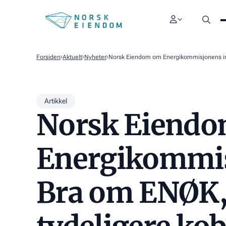
Forsiden
Aktuelt
Nyheter
Norsk Eiendom om Energikommisjonens inn
Artikkel
Norsk Eiend
Energikommisj
Bra om ENØK,