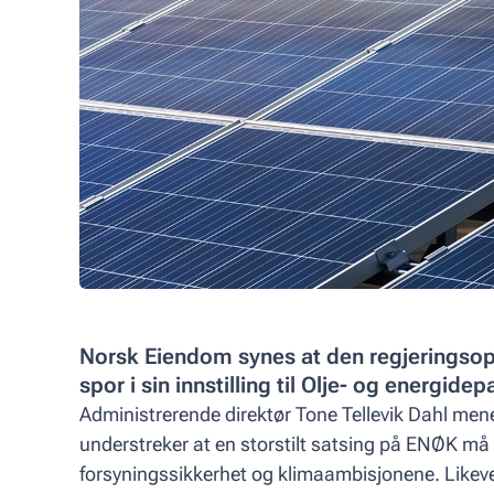
Norsk Eiendom synes at den regjeringso
spor i sin innstilling til Olje- og energide
Administrerende direktør Tone Tellevik Dahl men
understreker at en storstilt satsing på ENØK må t
forsyningssikkerhet og klimaambisjonene. Likev