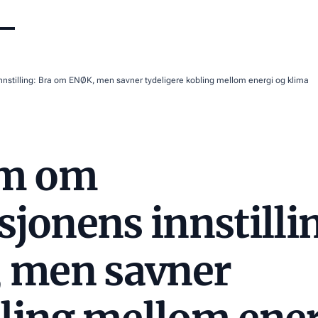
stilling: Bra om ENØK, men savner tydeligere kobling mellom energi og klima
om om
onens innstilli
 men savner