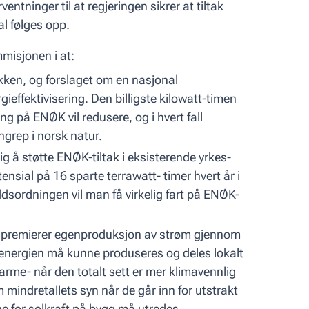
ventninger til at regjeringen sikrer at tiltak
al følges opp.
misjonen i at:
tikken, og forslaget om en nasjonal
effektivisering. Den billigste kilowatt-timen
ing på ENØK vil redusere, og i hvert fall
ngrep i norsk natur.
g å støtte ENØK-tiltak i eksisterende yrkes-
nsial på 16 sparte terrawatt- timer hvert år i
dsordningen vil man få virkelig fart på ENØK-
den premierer egenproduksjon av strøm gjennom
energien må kunne produseres og deles lokalt
varme- når den totalt sett er mer klimavennlig
mindretallets syn når de går inn for utstrakt
ne for solkraft på bygg må utredes