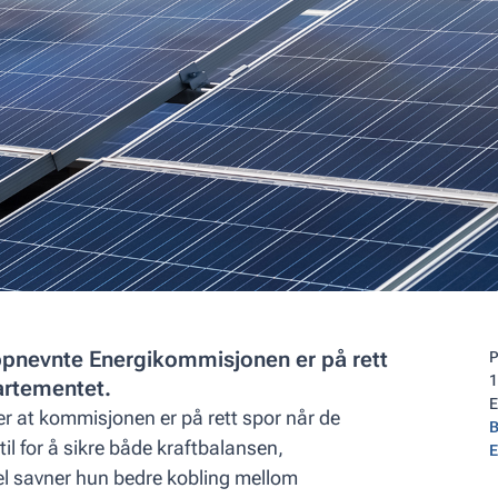
ppnevnte Energikommisjonen er på rett
P
1
partementet.
er at kommisjonen er på rett spor når de
B
il for å sikre både kraftbalansen,
E
el savner hun bedre kobling mellom