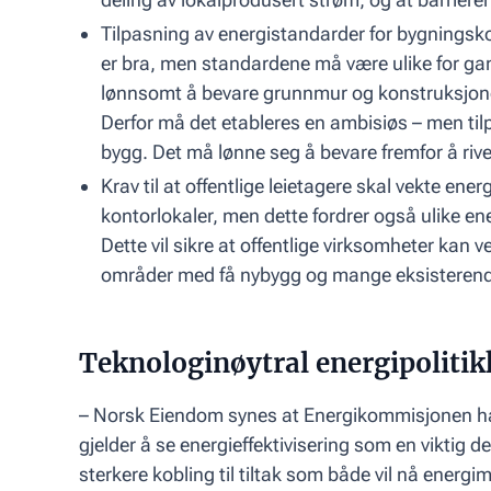
Tilpasning av energistandarder for bygnings
er bra, men standardene må være ulike for ga
lønnsomt å bevare grunnmur og konstruksjoner
Derfor må det etableres en ambisiøs – men til
bygg. Det må lønne seg å bevare fremfor å rive
Krav til at offentlige leietagere skal vekte ene
kontorlokaler, men dette fordrer også ulike ene
Dette vil sikre at offentlige virksomheter kan 
områder med få nybygg og mange eksisterend
Teknologinøytral energipolitik
– Norsk Eiendom synes at Energikommisjonen har 
gjelder å se energieffektivisering som en viktig de
sterkere kobling til tiltak som både vil nå ener