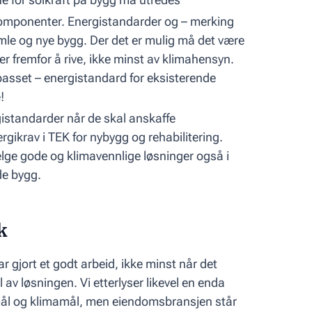
komponenter. Energistandarder og – merking
mle og nye bygg. Der det er mulig må det være
 fremfor å rive, ikke minst av klimahensyn.
passet – energistandard for eksisterende
!
rgistandarder når de skal anskaffe
rgikrav i TEK for nybygg og rehabilitering.
velge gode og klimavennlige løsninger også i
e bygg.
k
gjort et godt arbeid, ikke minst når det
l av løsningen. Vi etterlyser likevel en enda
gimål og klimamål, men eiendomsbransjen står