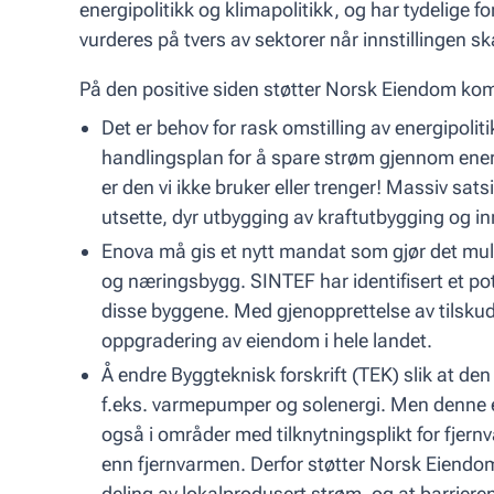
energipolitikk og klimapolitikk, og har tydelige for
vurderes på tvers av sektorer når innstillingen sk
På den positive siden støtter Norsk Eiendom kom
Det er behov for rask omstilling av energipoli
handlingsplan for å spare strøm gjennom energi
er den vi ikke bruker eller trenger! Massiv sats
utsette, dyr utbygging av kraftutbygging og in
Enova må gis et nytt mandat som gjør det muli
og næringsbygg. SINTEF har identifisert et pote
disse byggene. Med gjenopprettelse av tilskud
oppgradering av eiendom i hele landet.
Å endre Byggteknisk forskrift (TEK) slik at 
f.eks. varmepumper og solenergi. Men denne 
også i områder med tilknytningsplikt for fjern
enn fjernvarmen. Derfor støtter Norsk Eiendom 
deling av lokalprodusert strøm, og at barriere