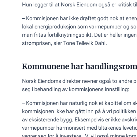
Hun legger til at Norsk Eiendom også er kritisk 
– Kommisjonen har ikke drøftet godt nok at energ
lokal energiproduksjon som varmepumper og solc
man fritas fortilknytningsplikt. Det er heller inge
strømprisen, sier Tone Tellevik Dahl.
Kommunene har handlingsro
Norsk Eiendoms direktør nevner også to andre p
seg i behandling av kommisjonens innstilling:
– Kommisjonen har naturlig nok et kapittel om skat
kommisjonen ikke har gått inn på å vri politikken
av eksisterende bygg. Eksempelvis er ikke avskrivn
varmepumper harmonisert med tiltakenes levetid. 
vegrer seg for å investere. Vi vil også minne ko