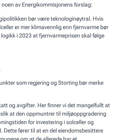
til noen av Energikommisjonens forslag:
ipolitikken bør være teknologinøytral. Hvis
eller er mer klimavennlig enn fjernvarme bør
n logikk i 2023 at fjernvarmeprisen skal følge
m
unkter som regjering og Storting bør merke
t og avgifter. Her finner vi det mangelfullt at
 slik at den oppmuntrer til miljøoppgradering
ingstiden for investering i solceller og
Dette fører til at en del eiendomsbesittere
mmunene om at de allerede har et