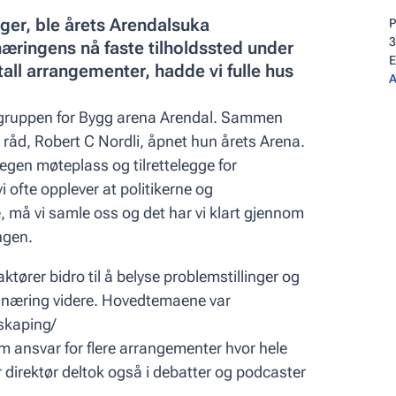
ger, ble årets Arendalsuka
P
3
ringens nå faste tilholdssted under
tall arrangementer, hadde vi fulle hus
A
ngsgruppen for Bygg arena Arendal. Sammen
 råd, Robert C Nordli, åpnet hun årets Arena.
egen møteplass og tilrettelegge for
i ofte opplever at politikerne og
e, må vi samle oss og det har vi klart gjennom
ngen.
ktører bidro til å belyse problemstillinger og
r næring videre. Hovedtemaene var
skaping/
 ansvar for flere arrangementer hvor hele
r direktør deltok også i debatter og podcaster