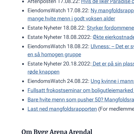
Aftenposten 17.08.22:
Hvis de liker Paradise 
EiendomsWatch 17.08.22:
Ny mangfoldsrappo
mange hvite menn i godt voksen alder
Estate Nyheter 18.08.22:
Styrker fordommene
Estate Nyheter 18.08.2022:
Økte eierkostnade
EiendomsWatch 18.08.22:
Ulvness: – Det er 
en så homogen gruppe
Estate Nyheter 20.18.2022:
Det er på sin plas
røde knappen
EiendomsWatch 24.08.22:
Ung kvinne i manns
Fullsatt frokostseminar om boligutleiemarked –
Bare hvite menn som pusher 50? Mangfoldsra
Last ned mangfoldsrapporten
(For medlemmer.
Om Bygg Arena Arendal