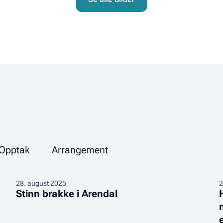
Opptak
Arrangement
Stinn
H
28
.
august 2025
2
Stinn brakke i Arendal
brakke
i
i
e
Arendal
–