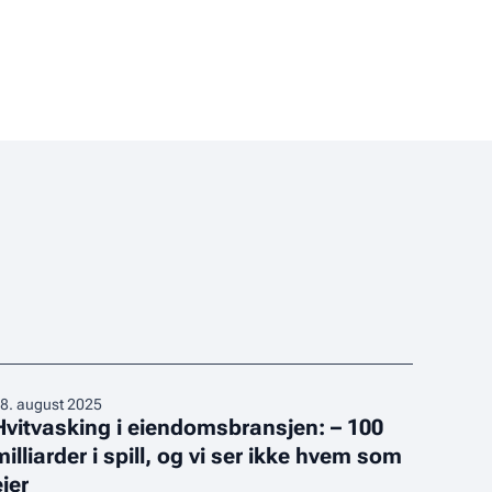
vitvasking
8
.
august 2025
Hvitvasking i eiendomsbransjen: – 100
milliarder i spill, og vi ser ikke hvem som
iendomsbransjen:
eier