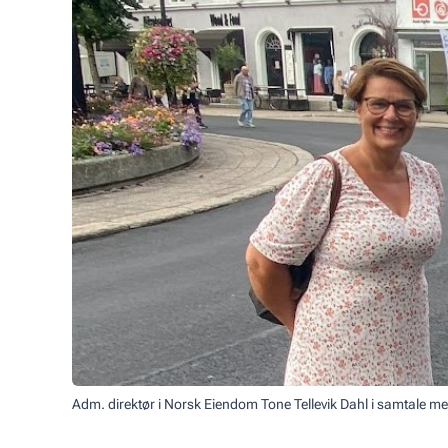
Adm. direktør i Norsk Eiendom Tone Tellevik Dahl i samtale m