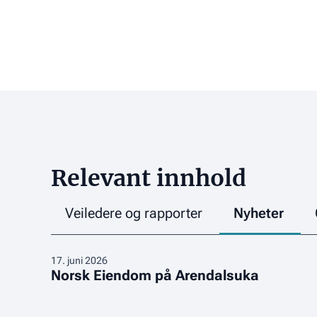
Relevant innhold
Veiledere og rapporter
Nyheter
Norsk
17
.
juni 2026
Norsk Eiendom på Arendalsuka
Eiendom
på
Arendalsuka