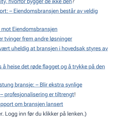
city, hvorfor bygger de ikke den
?
rt: – Eiendomsbransjen består av veldig
 mot Eiendomsbransjen
r tvinger frem andre løsninger
svært uheldig at bransjen i hovedsak styres av
s å heise det røde flagget og å trykke på den
tung bransje: – Blir ekstra synlige
 profesjonalisering er tiltrengt
!
pport om bransjen lansert
 Logg inn før du klikker på lenken.)