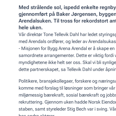
Med strålende sol, ispedd enkelte regnby
gjennomført på Baker Jørgensen, byggenæ
Arendalsuken. Til tross for rekordstort an
hele uken.
Vår direktør Tone Tellevik Dahl har ledet styri
med Arendals ordfører, og leder av Arendalsukas
- Misjonen for Bygg Arena Arendal er å skape en 
samordnete arrangementer. Dette er viktig fordi v
myndighetene ikke helt ser oss. Skal vi bli synlig
dette partnerskapet, sa Tellevik Dahl under åpni
Politikere, bransjekollegaer, forskere og næringsa
komme med forslag til løsninger som bringer vå
miljømessig bærekraft, sosial bærekraft og jobb
rekruttering. Gjennom uken hadde Norsk Eiendom
staben, samt styreleder Stig Bech var i sving. Vå
hos andre aktører.