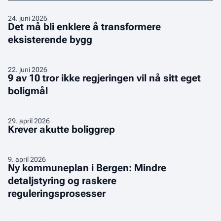
Det
24
.
juni 2026
Det må bli enklere å transformere
må
eksisterende bygg
bli
enklere
å
9
22
.
juni 2026
transformere
9 av 10 tror ikke regjeringen vil nå sitt eget
av
eksisterende
boligmål
10
bygg
tror
ikke
Krever
29
.
april 2026
regjeringen
Krever akutte boliggrep
akutte
vil
boliggrep
nå
Ny
9
.
april 2026
sitt
Ny kommuneplan i Bergen: Mindre
kommuneplan
eget
detaljstyring og raskere
i
boligmål
reguleringsprosesser
Bergen:
Mindre
detaljstyring