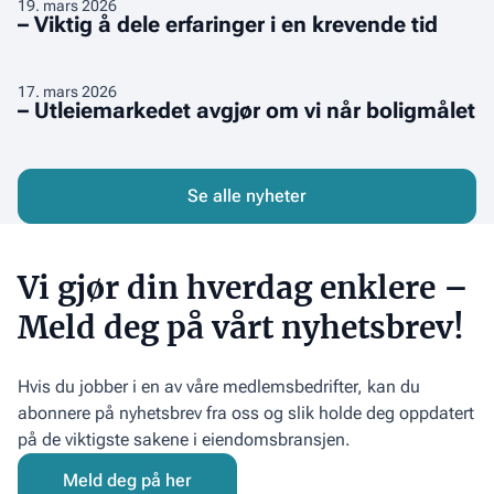
–
19
.
mars 2026
og
– Viktig å dele erfaringer i en krevende tid
Viktig
raskere
å
reguleringsprosesser
dele
–
17
.
mars 2026
– Utleiemarkedet avgjør om vi når boligmålet
erfaringer
Utleiemarkedet
i
avgjør
en
om
krevende
vi
Se alle nyheter
tid
når
boligmålet
Vi gjør din hverdag enklere –
Meld deg på vårt nyhetsbrev!
Hvis du jobber i en av våre medlemsbedrifter, kan du
abonnere på nyhetsbrev fra oss og slik holde deg oppdatert
på de viktigste sakene i eiendomsbransjen.
Meld deg på her