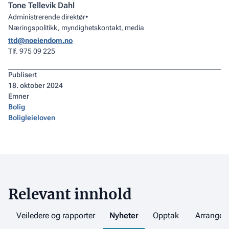
Tone Tellevik Dahl
Administrerende direktør
•
Næringspolitikk, myndighetskontakt, media
ttd@noeiendom.no
Tlf. 975 09 225
Publisert
18
.
oktober 2024
Emner
Bolig
Boligleieloven
Relevant innhold
Veiledere og rapporter
Nyheter
Opptak
Arrange