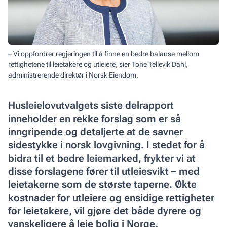
– Vi oppfordrer regjeringen til å finne en bedre balanse mellom
rettighetene til leietakere og utleiere, sier Tone Tellevik Dahl,
administrerende direktør i Norsk Eiendom.
Husleielovutvalgets siste delrapport
inneholder en rekke forslag som er så
inngripende og detaljerte at de savner
sidestykke i norsk lovgivning. I stedet for å
bidra til et bedre leiemarked, frykter vi at
disse forslagene fører til utleiesvikt – med
leietakerne som de største taperne. Økte
kostnader for utleiere og ensidige rettigheter
for leietakere, vil gjøre det både dyrere og
vanskeligere å leie bolig i Norge.