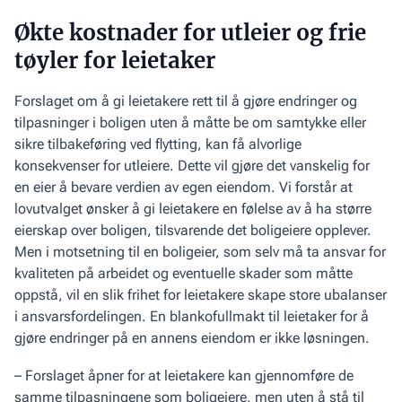
Økte kostnader for utleier og frie
tøyler for leietaker
Forslaget om å gi leietakere rett til å gjøre endringer og
tilpasninger i boligen uten å måtte be om samtykke eller
sikre tilbakeføring ved flytting, kan få alvorlige
konsekvenser for utleiere. Dette vil gjøre det vanskelig for
en eier å bevare verdien av egen eiendom. Vi forstår at
lovutvalget ønsker å gi leietakere en følelse av å ha større
eierskap over boligen, tilsvarende det boligeiere opplever.
Men i motsetning til en boligeier, som selv må ta ansvar for
kvaliteten på arbeidet og eventuelle skader som måtte
oppstå, vil en slik frihet for leietakere skape store ubalanser
i ansvarsfordelingen. En blankofullmakt til leietaker for å
gjøre endringer på en annens eiendom er ikke løsningen.
– Forslaget åpner for at leietakere kan gjennomføre de
samme tilpasningene som boligeiere, men uten å stå til