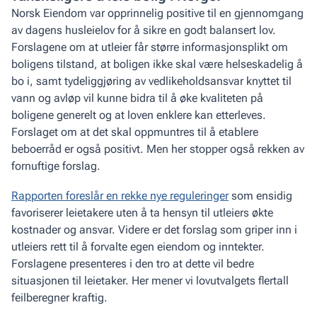
Norsk Eiendom var opprinnelig positive til en gjennomgang
av dagens husleielov for å sikre en godt balansert lov.
Forslagene om at utleier får større informasjonsplikt om
boligens tilstand, at boligen ikke skal være helseskadelig å
bo i, samt tydeliggjøring av vedlikeholdsansvar knyttet til
vann og avløp vil kunne bidra til å øke kvaliteten på
boligene generelt og at loven enklere kan etterleves.
Forslaget om at det skal oppmuntres til å etablere
beboerråd er også positivt. Men her stopper også rekken av
fornuftige forslag.
Rapporten foreslår en rekke nye reguleringer
som ensidig
favoriserer leietakere uten å ta hensyn til utleiers økte
kostnader og ansvar. Videre er det forslag som griper inn i
utleiers rett til å forvalte egen eiendom og inntekter.
Forslagene presenteres i den tro at dette vil bedre
situasjonen til leietaker. Her mener vi lovutvalgets flertall
feilberegner kraftig.