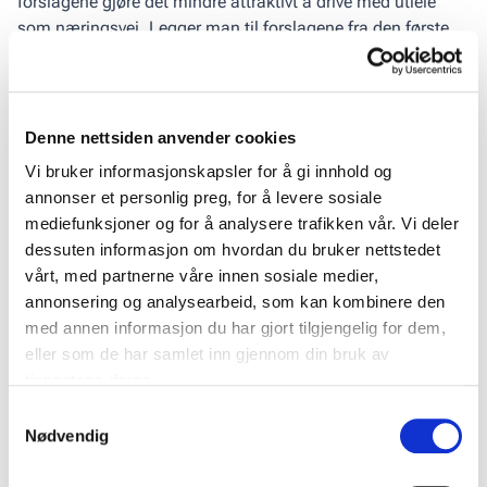
forslagene gjøre det mindre attraktivt å drive med utleie
som næringsvei. Legger man til forslagene fra den første
delrapport om å gi leier muligheten til å kunne si opp når
som helst og ikke minst en rett for leier til å forlenge
leieavtalen når den løper ut, så spørs det om det vil finnes
investeringslyst igjen for boligutleie.
Denne nettsiden anvender cookies
Vi bruker informasjonskapsler for å gi innhold og
– Det skal visst være fritt frem for leietaker på leielengde,
annonser et personlig preg, for å levere sosiale
valg av husregler, bomiljøtiltak og endringer i leid bolig
mediefunksjoner og for å analysere trafikken vår. Vi deler
mens utleier skal ta all risiko og hele regningen.
dessuten informasjon om hvordan du bruker nettstedet
Lovforslaget minner om en total takeover – til fordel for
vårt, med partnerne våre innen sosiale medier,
leietaker. De profesjonelle selger seg allerede ut av
annonsering og analysearbeid, som kan kombinere den
sektoren fordi de ikke er lønnsomt med dagens
med annen informasjon du har gjort tilgjengelig for dem,
rammebetingelser. Lovforslaget vil være selve spikeren i
eller som de har samlet inn gjennom din bruk av
kista for økt andel profesjonelle i markedet hvis det blir
tjenestene deres.
vedtatt, sier Tellevik Dahl.
Samtykkevalg
Nødvendig
Ubalansen går til syvende og sist