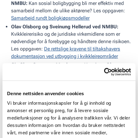
NMBU:
Kan sosial boligbygging bli mer effektiv med
samarbeid mellom de ulike aktørene? Les oppgaven:
Samarbeid rundt boligkjøpsmodeller
Olav Olsborg og Sveinung Hellerud ved NMBU:
Kvikkleirerisiko og de juridiske virkemidlene som er
nødvendige for å forebygge og håndtere denne risikoen.
Les oppgaven:
De rettslige kravene til tiltakshavers
dokumentasjon ved utbygging i kvikkleireområder
Gia Clara Stenseng-Moelven og Henriette Olsen
Kaale ved NMBU:
Hvordan påvirker eiendomsutvikling
nattøkonomi i urbane byer? Les oppgaven:
Når solen
har gått ned
Denne nettsiden anvender cookies
Vi bruker informasjonskapsler for å gi innhold og
Klikk her
for å se og høre studentene selve
annonser et personlig preg, for å levere sosiale
fortelle om sine funn.
mediefunksjoner og for å analysere trafikken vår. Vi deler
Del denne artikkelen:
dessuten informasjon om hvordan du bruker nettstedet
Kopier lenke
vårt, med partnerne våre innen sosiale medier,