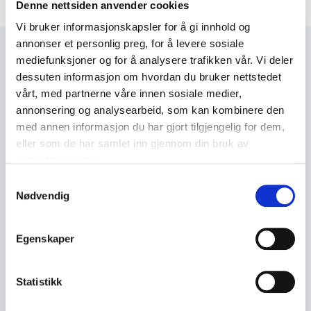
Denne nettsiden anvender cookies
Vi bruker informasjonskapsler for å gi innhold og
annonser et personlig preg, for å levere sosiale
mediefunksjoner og for å analysere trafikken vår. Vi deler
Relevant innhold
dessuten informasjon om hvordan du bruker nettstedet
vårt, med partnerne våre innen sosiale medier,
Veiledere og rapporter
Nyheter
Opptak
Arrange
annonsering og analysearbeid, som kan kombinere den
med annen informasjon du har gjort tilgjengelig for dem,
eller som de har samlet inn gjennom din bruk av
Det
24
.
juni 2026
tjenestene deres.
Det må bli enklere å transformere
må
eksisterende bygg
Samtykkevalg
bli
Nødvendig
enklere
å
KPA
22
.
juni 2026
transformere
KPA 2026: Norsk Eiendom vurderer Oslos
Egenskaper
2026:
eksisterende
nye kommuneplan
Norsk
bygg
Eiendom
Statistikk
vurderer
Lanserer
27
.
mai 2026
Oslos
Lanserer MVA-veileder for utleiere