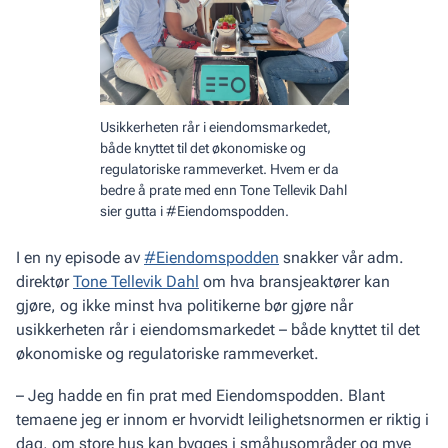
Usikkerheten rår i eiendomsmarkedet,
både knyttet til det økonomiske og
regulatoriske rammeverket. Hvem er da
bedre å prate med enn Tone Tellevik Dahl
sier gutta i #Eiendomspodden.
I en ny episode av
#Eiendomspodden
snakker vår adm.
direktør
Tone Tellevik Dahl
om hva bransjeaktører kan
gjøre, og ikke minst hva politikerne bør gjøre når
usikkerheten rår i eiendomsmarkedet – både knyttet til det
økonomiske og regulatoriske rammeverket.
– Jeg hadde en fin prat med Eiendomspodden. Blant
temaene jeg er innom er hvorvidt leilighetsnormen er riktig i
dag, om store hus kan bygges i småhusområder og mye