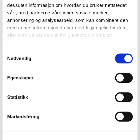
Bærekraftig areal- og transportplanlegging
veilederen
dessuten informasjon om hvordan du bruker nettstedet
Last
vårt, med partnerne våre innen sosiale medier,
ned
annonsering og analysearbeid, som kan kombinere den
Bærekraftstrategi
rapporten
med annen informasjon du har gjort tilgjengelig for dem,
Last
her.
eller som de har samlet inn gjennom din bruk av
ned
tjenestene deres.
dokument
Kun for medlem
Bestilling av solcelleanlegg
Samtykkevalg
Last
Nødvendig
ned
Bygg21
veilederen
Egenskaper
Last
ned
alle
Kun for medlem
Statistikk
Digital eiendomsledelse – bestillerkompetanse BIM
Bygg21-
Klikk
veiledere
her
og
Markedsføring
for
Kun for medlem
-
Dobbel vesentlighetsanalyse
å
rapporter.
Last
laste