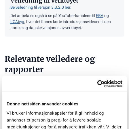
Veiledning til verktøyet
Se veiledning til versjon 3.3.2.0 her.
Det anbefales også å se på YouTube-kanalene til
EBA
og
LCAbyg
, hvor det finnes korte introduksjonsvideoer til den
norske og danske versjonen av verktøyet.
Relevante veiledere og
rapporter
Se alle
Anbefalt metode for beregning av klimagassutslipp
ved ombruk
Last
Denne nettsiden anvender cookies
ned
Åpenhetsloven – rapportering og rutiner
Vi bruker informasjonskapsler for å gi innhold og
veilederen
Gå
annonser et personlig preg, for å levere sosiale
til
mediefunksjoner og for å analysere trafikken vår. Vi deler