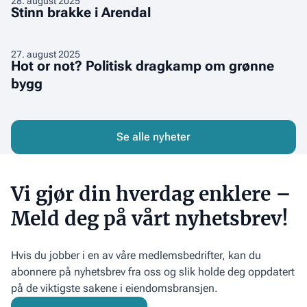
28
.
august 2025
retning
Stinn brakke i Arendal
brakke
i
Arendal
Hot
27
.
august 2025
Hot or not? Politisk dragkamp om grønne
or
bygg
not?
Politisk
dragkamp
om
Se alle nyheter
grønne
bygg
Vi gjør din hverdag enklere –
Meld deg på vårt nyhetsbrev!
Hvis du jobber i en av våre medlemsbedrifter, kan du
abonnere på nyhetsbrev fra oss og slik holde deg oppdatert
på de viktigste sakene i eiendomsbransjen.