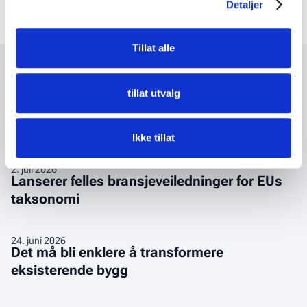
Detaljer
ned
ned
veilederen
veilederen
Tillat alle
Relevant innhold
tillat utvalg
Nyheter
Opptak
Ikke tillat
Lanserer
2
.
juli 2026
Lanserer felles bransjeveiledninger for EUs
felles
taksonomi
bransjeveiledninger
for
EUs
Det
24
.
juni 2026
taksonomi
Det må bli enklere å transformere
må
eksisterende bygg
bli
enklere
å