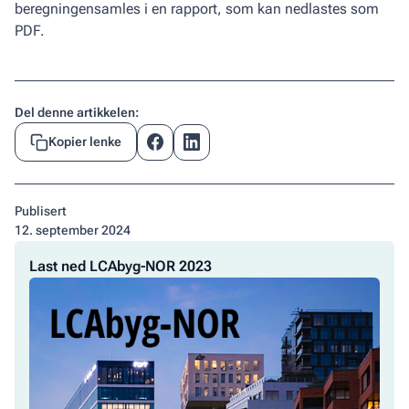
beregningensamles i en rapport, som kan nedlastes som
PDF.
Del denne artikkelen:
Kopier lenke
Publisert
12
.
september 2024
Last
Last ned LCAbyg-NOR 2023
ned
LCAbyg-
NOR
2023