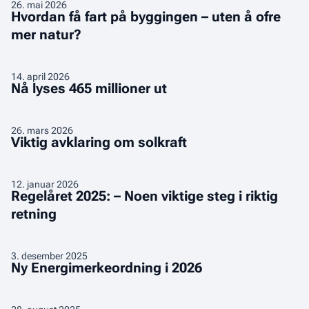
Hvordan
26
.
mai 2026
transformere
Hvordan få fart på byggingen – uten å ofre
få
eksisterende
mer natur?
fart
bygg
på
byggingen
Nå
14
.
april 2026
–
Nå lyses 465 millioner ut
lyses
uten
465
å
millioner
Viktig
26
.
mars 2026
ofre
Viktig avklaring om solkraft
ut
avklaring
mer
om
natur?
solkraft
Regelåret
12
.
januar 2026
Regelåret 2025: – Noen viktige steg i riktig
2025:
retning
–
Noen
viktige
Ny
3
.
desember 2025
steg
Ny Energimerkeordning i 2026
Energimerkeordning
i
i
riktig
2026
Stinn