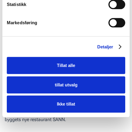
Statistikk
Markedsføring
Detaljer
Tillat alle
tillat utvalg
Vegard Thunes Jørgensen.
Ikke tillat
Kvelden ble avsluttet med en hyggelig middag på SUNDT-
byggets nye restaurant SANN.