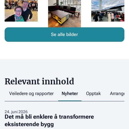
Se alle bilder
Relevant innhold
Veiledere og rapporter
Nyheter
Opptak
Arrange
Det
24
.
juni 2026
Det må bli enklere å transformere
må
eksisterende bygg
bli