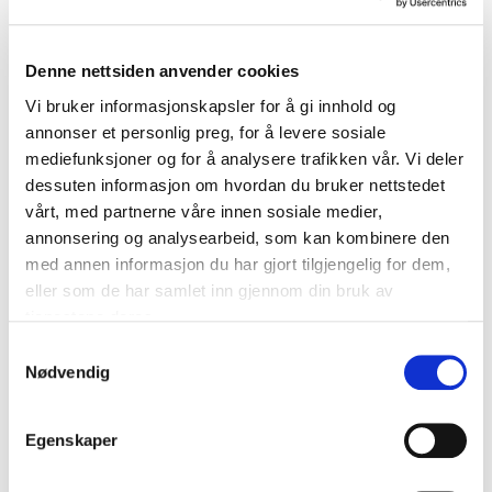
Under medlemsmøtet gikk Tone Tellevik Dahl gjennom
aktuelle politiske saker og nye veiledere for bransjen.
Denne nettsiden anvender cookies
Advokat Vegard Thunes Jørgensen fra Wikborg Rein
presenterte nye juridiske utviklingstrekk, blant annet:
Vi bruker informasjonskapsler for å gi innhold og
annonser et personlig preg, for å levere sosiale
kommuners adgang til å kreve borettslagsmodell i
mediefunksjoner og for å analysere trafikken vår. Vi deler
reguleringsplaner
dessuten informasjon om hvordan du bruker nettstedet
forslag om forbud mot nedbygging av myr
vårt, med partnerne våre innen sosiale medier,
nye rettsavgjørelser med betydning for
annonsering og analysearbeid, som kan kombinere den
eiendomsbransjen
med annen informasjon du har gjort tilgjengelig for dem,
eller som de har samlet inn gjennom din bruk av
tjenestene deres.
Samtykkevalg
Nødvendig
Egenskaper