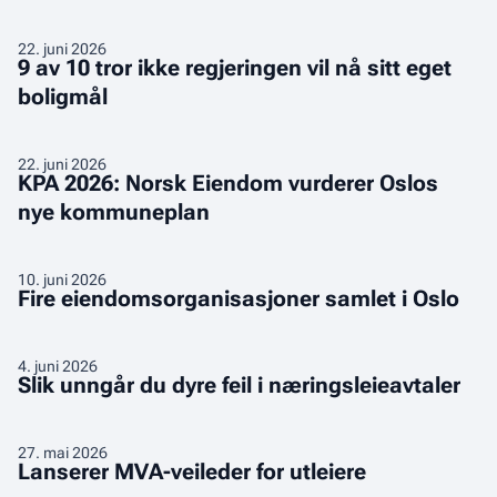
enklere
å
9
22
.
juni 2026
transformere
9 av 10 tror ikke regjeringen vil nå sitt eget
av
eksisterende
boligmål
10
bygg
tror
ikke
KPA
22
.
juni 2026
regjeringen
KPA 2026: Norsk Eiendom vurderer Oslos
2026:
vil
nye kommuneplan
Norsk
nå
Eiendom
sitt
vurderer
Fire
10
.
juni 2026
eget
Oslos
Fire eiendomsorganisasjoner samlet i Oslo
eiendomsorganisasjoner
boligmål
nye
samlet
kommuneplan
i
Slik
4
.
juni 2026
Slik unngår du dyre feil i næringsleieavtaler
Oslo
unngår
du
dyre
Lanserer
27
.
mai 2026
Lanserer MVA-veileder for utleiere
feil
MVA-