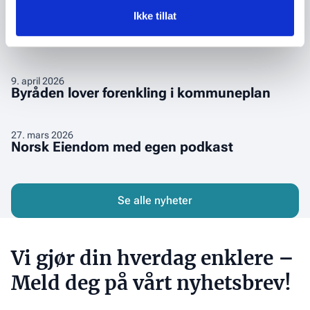
–
Ny kommuneplan i Bergen: Mindre
kommuneplan
Ikke tillat
uten
detaljstyring og raskere
i
å
reguleringsprosesser
Bergen:
ofre
Mindre
mer
detaljstyring
Byråden
9
.
april 2026
natur?
og
Byråden lover forenkling i kommuneplan
lover
raskere
forenkling
reguleringsprosesser
i
Norsk
27
.
mars 2026
Norsk Eiendom med egen podkast
kommuneplan
Eiendom
med
egen
podkast
Se alle nyheter
Vi gjør din hverdag enklere –
Meld deg på vårt nyhetsbrev!