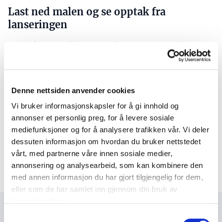
Last ned malen og se opptak fra
lanseringen
Mal for generelle bestemmelser i entrepriseavtaler
Se webinar fra lanseringen
Del denne artikkelen:
Kopier lenke
Denne nettsiden anvender cookies
Vi bruker informasjonskapsler for å gi innhold og
annonser et personlig preg, for å levere sosiale
Publisert
mediefunksjoner og for å analysere trafikken vår. Vi deler
21
.
april 2020
dessuten informasjon om hvordan du bruker nettstedet
Emner
vårt, med partnerne våre innen sosiale medier,
By- og stedsutvikling
annonsering og analysearbeid, som kan kombinere den
med annen informasjon du har gjort tilgjengelig for dem,
eller som de har samlet inn gjennom din bruk av
tjenestene deres.
Samtykkevalg