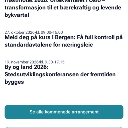
Høstmøtet 2026: Urtekvartalet i Oslo –
2026:
standardavtalene
og
transformasjon til et bærekraftig og levende
Urtekvartalet
for
fleksibilitet
bykvartal
i
næringsleie
Oslo
–
Meld
27
.
oktober 2026
•
kl. 09.00-16.00
transformasjon
Meld deg på kurs i Bergen: Få full kontroll på
deg
til
standardavtalene for næringsleie
på
et
kurs
bærekraftig
i
By
19
.
november 2026
•
kl. 9.30-17.15
og
Bergen:
By og land 2026:
og
levende
Få
Stedsutviklingskonferansen der fremtiden
land
bykvartal
full
bygges
2026:
kontroll
Stedsutviklingskonferansen
på
der
standardavtalene
fremtiden
for
bygges
Se alle kommenede arrangement
næringsleie