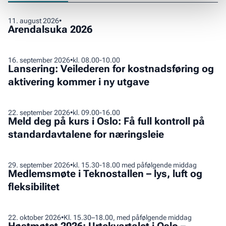
Arendalsuka
11
.
august 2026
•
Arendalsuka 2026
2026
Lansering:
16
.
september 2026
•
kl. 08.00-10.00
Lansering: Veilederen for kostnadsføring og
Veilederen
aktivering kommer i ny utgave
for
kostnadsføring
og
Meld
22
.
september 2026
•
kl. 09.00-16.00
aktivering
Meld deg på kurs i Oslo: Få full kontroll på
deg
kommer
standardavtalene for næringsleie
på
i
kurs
ny
i
Medlemsmøte
29
.
september 2026
•
kl. 15.30-18.00 med påfølgende middag
utgave
Oslo:
Medlemsmøte i Teknostallen – lys, luft og
i
Få
fleksibilitet
Teknostallen
full
–
kontroll
lys,
Høstmøtet
22
.
oktober 2026
•
Kl. 15.30–18.00, med påfølgende middag
på
luft