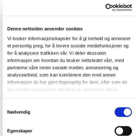
Logg inn
Bli medlem
Denne nettsiden anvender cookies
Hvis du jobber i en av våre medlemsbedrifter, kan du få
Vi bruker informasjonskapsler for å gi innhold og annonser
adgang til maler og andre låste dokumenter.
Klikk her
et personlig preg, for å levere sosiale mediefunksjoner og
for å registrere din bruker
.
for å analysere trafikken vår. Vi deler dessuten
informasjon om hvordan du bruker nettstedet vårt, med
partnerne våre innen sosiale medier, annonsering og
analysearbeid, som kan kombinere den med annen
informasjon du har gjort tilgjengelig for dem, eller som de
har samlet inn gjennom din bruk av tjenestene deres.
Opptak
Samtykkevalg
Nødvendig
Egenskaper