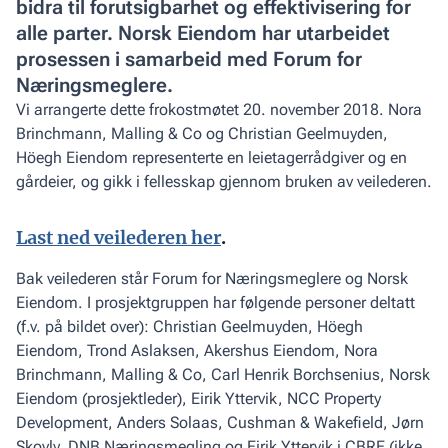
bidra til forutsigbarhet og effektivisering for
alle parter. Norsk Eiendom har utarbeidet
prosessen i samarbeid med Forum for
Næringsmeglere.
Vi arrangerte dette frokostmøtet 20. november 2018. Nora
Brinchmann, Malling & Co og Christian Geelmuyden,
Höegh Eiendom representerte en leietagerrådgiver og en
gårdeier, og gikk i fellesskap gjennom bruken av veilederen.
Last ned veilederen her
.
Bak veilederen står Forum for Næringsmeglere og Norsk
Eiendom. I prosjektgruppen har følgende personer deltatt
(f.v. på bildet over): Christian Geelmuyden, Höegh
Eiendom, Trond Aslaksen, Akershus Eiendom, Nora
Brinchmann, Malling & Co, Carl Henrik Borchsenius, Norsk
Eiendom (prosjektleder), Eirik Yttervik, NCC Property
Development, Anders Solaas, Cushman & Wakefield, Jørn
Skovly, DNB Næringsmegling og Eirik Yttervik i CBRE (ikke