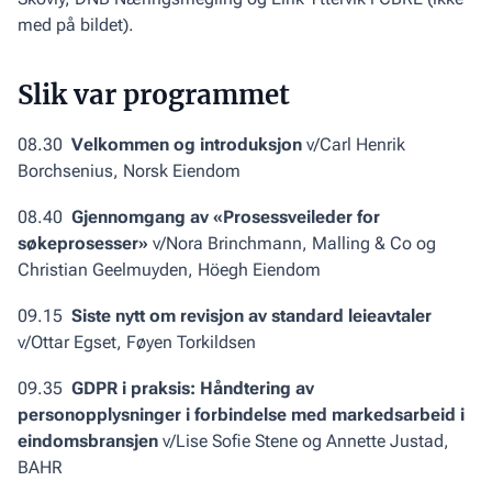
med på bildet).
Slik var programmet
08.30
Velkommen og introduksjon
v/Carl Henrik
Borchsenius, Norsk Eiendom
08.40
Gjennomgang av «Prosessveileder for
søkeprosesser»
v/Nora Brinchmann, Malling & Co og
Christian Geelmuyden, Höegh Eiendom
09.15
Siste nytt om revisjon av standard leieavtaler
v/Ottar Egset, Føyen Torkildsen
09.35
GDPR i praksis: Håndtering av
personopplysninger i forbindelse med markedsarbeid i
eindomsbransjen
v/Lise Sofie Stene og Annette Justad,
BAHR