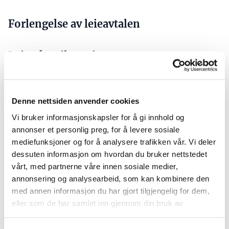
Forlengelse av leieavtalen
Leietakertilpasninger
Nye/rehabiliterte lokaler
Nytt/rehabilitert bygg
Denne nettsiden anvender cookies
Mindre leietakertilpasninger i eksisterende lokaler
Vi bruker informasjonskapsler for å gi innhold og
annonser et personlig preg, for å levere sosiale
👉
Klikk her for fullstendig
mediefunksjoner og for å analysere trafikken vår. Vi deler
program og påmelding
dessuten informasjon om hvordan du bruker nettstedet
vårt, med partnerne våre innen sosiale medier,
Rabatt til medlemmer i Norsk Eiendom.
annonsering og analysearbeid, som kan kombinere den
med annen informasjon du har gjort tilgjengelig for dem,
Kurset arrangerer vi i samarbeid med Senter for
eller som de har samlet inn gjennom din bruk av
eiendomsfag, som har tilbudt utdanninger innen eiendom
tjenestene deres.
siden 1997.