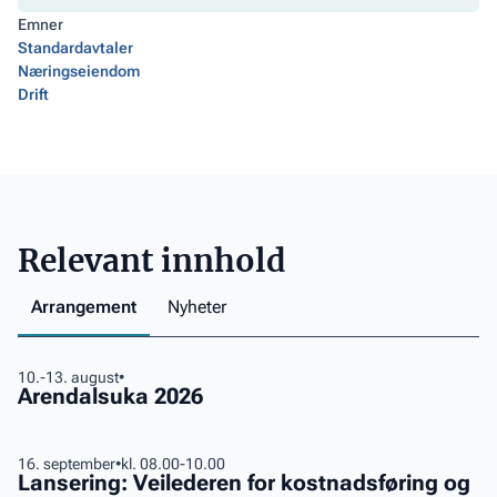
Emner
Standardavtaler
Næringseiendom
Drift
Relevant innhold
Arrangement
Nyheter
Arendalsuka
10.-13. august
•
Arendalsuka 2026
2026
Lansering:
16. september
•
kl. 08.00-10.00
Lansering: Veilederen for kostnadsføring og
Veilederen