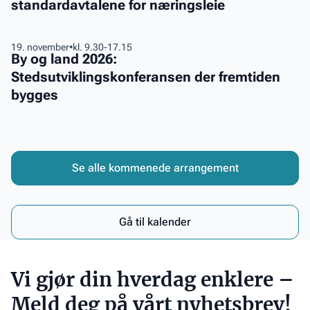
til
standardavtalene for næringsleie
på
et
kurs
bærekraftig
i
By
19. november
•
kl. 9.30-17.15
og
Bergen:
By og land 2026:
og
levende
Få
Stedsutviklingskonferansen der fremtiden
land
bykvartal
full
bygges
2026:
kontroll
Stedsutviklingskonferansen
på
der
standardavtalene
fremtiden
for
bygges
Se alle kommenede arrangement
næringsleie
Gå til kalender
Vi gjør din hverdag enklere –
Meld deg på vårt nyhetsbrev!