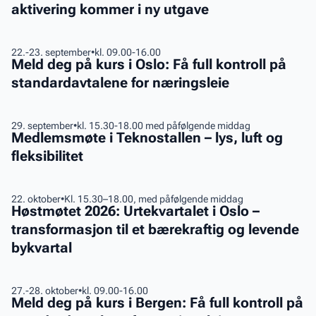
aktivering kommer i ny utgave
for
kostnadsføring
og
Meld
22.-23. september
•
kl. 09.00-16.00
aktivering
Meld deg på kurs i Oslo: Få full kontroll på
deg
kommer
standardavtalene for næringsleie
på
i
kurs
ny
i
Medlemsmøte
29. september
•
kl. 15.30-18.00 med påfølgende middag
utgave
Oslo:
Medlemsmøte i Teknostallen – lys, luft og
i
Få
fleksibilitet
Teknostallen
full
–
kontroll
lys,
Høstmøtet
22. oktober
•
Kl. 15.30–18.00, med påfølgende middag
på
luft
Høstmøtet 2026: Urtekvartalet i Oslo –
2026:
standardavtalene
og
transformasjon til et bærekraftig og levende
Urtekvartalet
for
fleksibilitet
bykvartal
i
næringsleie
Oslo
–
Meld
27.-28. oktober
•
kl. 09.00-16.00
transformasjon
Meld deg på kurs i Bergen: Få full kontroll på
deg