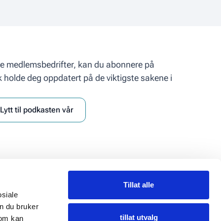
åre medlemsbedrifter, kan du abonnere på
k holde deg oppdatert på de viktigste sakene i
Lytt til podkasten vår
Tillat alle
Personvern
osiale
Personvernserklæring
n du bruker
Informasjonskapsler (Cookies)
tillat utvalg
som kan