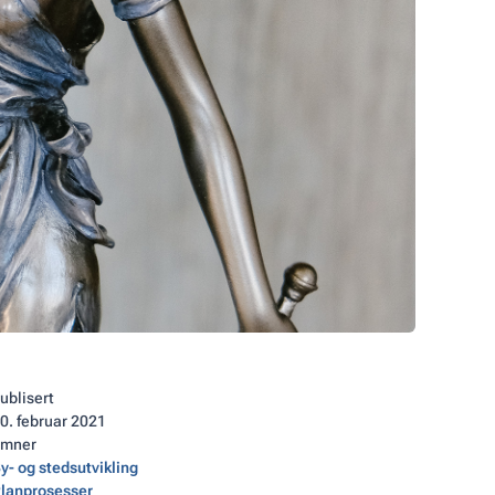
ublisert
0
.
februar 2021
Emner
y- og stedsutvikling
lanprosesser