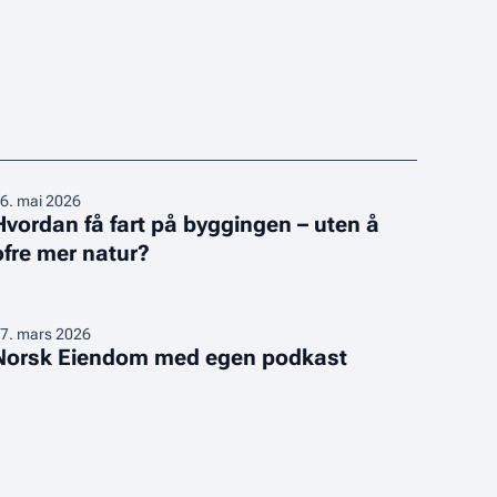
vordan
6
.
mai 2026
Hvordan få fart på byggingen – uten å
å
ofre mer natur?
art
å
yggingen
orsk
7
.
mars 2026
Norsk Eiendom med egen podkast
ten
iendom
med
fre
gen
er
odkast
atur?