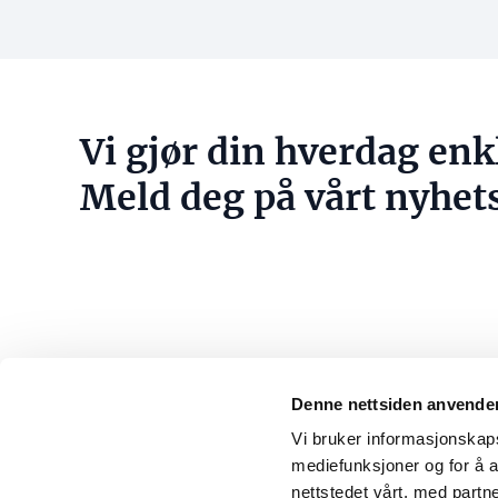
raskere
reguleringsprosesser
Vi gjør din hverdag enk
Meld deg på vårt nyhet
Denne nettsiden anvende
Konta
Vi bruker informasjonskapsl
E-post
mediefunksjoner og for å a
Norsk Eiendom
post@n
nettstedet vårt, med part