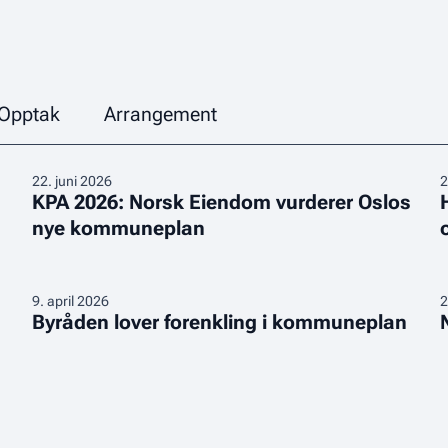
Opptak
Arrangement
KPA
H
22
.
juni 2026
2
KPA 2026: Norsk Eiendom vurderer Oslos
2026:
f
nye kommuneplan
Norsk
f
Eiendom
p
vurderer
b
Oslos
Byråden
–
N
9
.
april 2026
2
Byråden lover forenkling i kommuneplan
nye
lover
u
E
kommuneplan
forenkling
å
i
o
e
kommuneplan
m
p
n