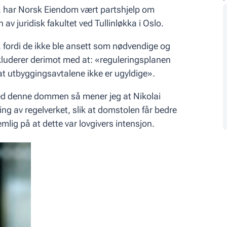
n, har Norsk Eiendom vært partshjelp om
v juridisk fakultet ved Tullinløkka i Oslo.
 fordi de ikke ble ansett som nødvendige og
luderer derimot med at: «reguleringsplanen
at utbyggingsavtalene ikke er ugyldige».
ed denne dommen så mener jeg at Nikolai
ing av regelverket, slik at domstolen får bedre
nemlig på at dette var lovgivers intensjon.