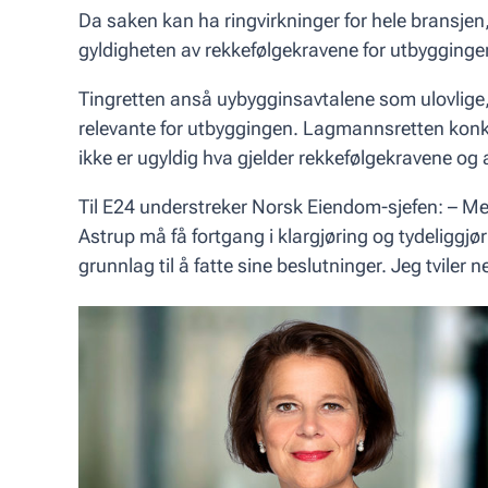
Da saken kan ha ringvirkninger for hele bransje
gyldigheten av rekkefølgekravene for utbyggingen a
Tingretten anså uybygginsavtalene som ulovlige,
relevante for utbyggingen. Lagmannsretten konk
ikke er ugyldig hva gjelder rekkefølgekravene og 
Til E24 understreker Norsk Eiendom-sjefen: – M
Astrup må få fortgang i klargjøring og tydeliggjør
grunnlag til å fatte sine beslutninger. Jeg tviler 