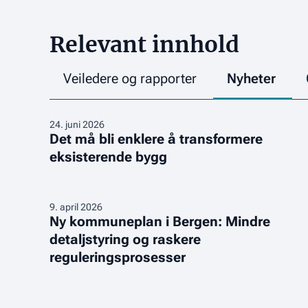
Relevant innhold
Veiledere og rapporter
Nyheter
Det
24
.
juni 2026
Det må bli enklere å transformere
må
eksisterende bygg
bli
enklere
å
transformere
Ny
9
.
april 2026
Ny kommuneplan i Bergen: Mindre
eksisterende
kommuneplan
detaljstyring og raskere
bygg
i
Bergen:
reguleringsprosesser
Mindre
detaljstyring
og