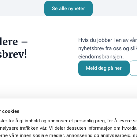
Se alle nyheter
lere –
Hvis du jobber i en av v
nyhetsbrev fra oss og sli
sbrev!
eiendomsbransjen.
Meld deg på her
r cookies
kt
Adresse
er for å gi innhold og annonser et personlig preg, for å levere s
Postadresse
nalysere trafikken vår. Vi deler dessuten informasjon om hvorda
oeiendom.no
Norsk Eiendom
nerne våre innen sosiale medier, annonsering og analysearbeid, 