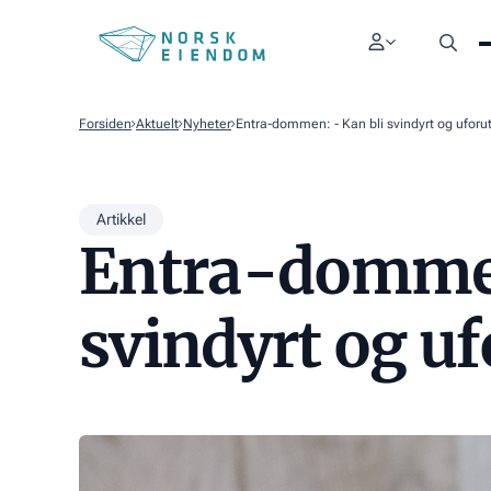
Forsiden
Aktuelt
Nyheter
Entra-dommen: - Kan bli svindyrt og uforu
Artikkel
Entra-dommen
svindyrt og uf