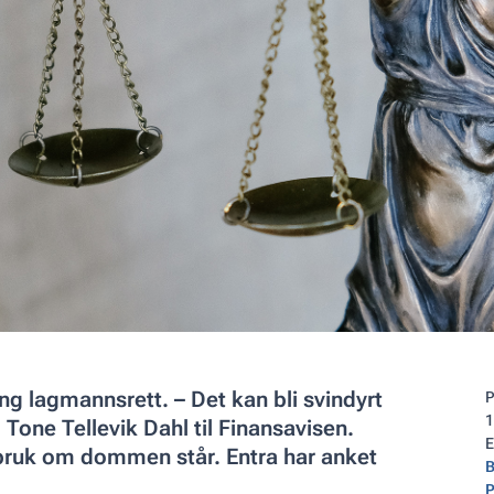
g lagmannsrett. – Det kan bli svindyrt
P
1
. Tone Tellevik Dahl til Finansavisen.
sbruk om dommen står. Entra har anket
B
P