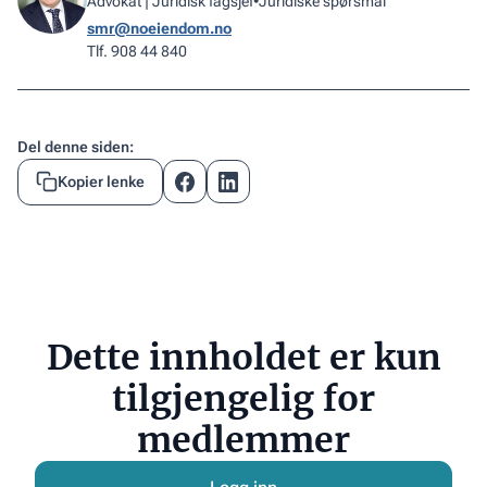
Advokat | Juridisk fagsjef
•
Juridiske spørsmål
smr@noeiendom.no
Tlf. 908 44 840
Del denne siden:
Kopier lenke
Dette innholdet er kun
tilgjengelig for
medlemmer