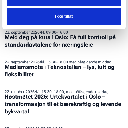
Lansering:
16
.
september 2026
•
kl. 08.00-10.00
Lansering: Veilederen for kostnadsføring og
Veilederen
aktivering kommer i ny utgave
for
Ikke tillat
kostnadsføring
og
Meld
22
.
september 2026
•
kl. 09.00-16.00
aktivering
Meld deg på kurs i Oslo: Få full kontroll på
deg
kommer
standardavtalene for næringsleie
på
i
kurs
ny
i
Medlemsmøte
29
.
september 2026
•
kl. 15.30-18.00 med påfølgende middag
utgave
Oslo:
Medlemsmøte i Teknostallen – lys, luft og
i
Få
fleksibilitet
Teknostallen
full
–
kontroll
lys,
Høstmøtet
22
.
oktober 2026
•
Kl. 15.30–18.00, med påfølgende middag
på
luft
Høstmøtet 2026: Urtekvartalet i Oslo –
2026:
standardavtalene
og
transformasjon til et bærekraftig og levende
Urtekvartalet
for
fleksibilitet
bykvartal
i
næringsleie
Oslo
–