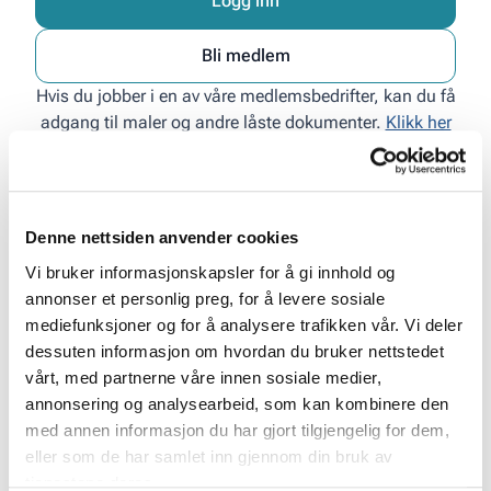
Logg inn
Bli medlem
Hvis du jobber i en av våre medlemsbedrifter, kan du få
adgang til maler og andre låste dokumenter.
Klikk her
for å registrere din bruker
.
Denne nettsiden anvender cookies
Vi bruker informasjonskapsler for å gi innhold og
annonser et personlig preg, for å levere sosiale
mediefunksjoner og for å analysere trafikken vår. Vi deler
Opptak
dessuten informasjon om hvordan du bruker nettstedet
vårt, med partnerne våre innen sosiale medier,
annonsering og analysearbeid, som kan kombinere den
med annen informasjon du har gjort tilgjengelig for dem,
eller som de har samlet inn gjennom din bruk av
Felles presentasjon
tjenestene deres.