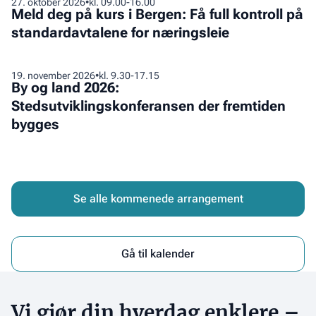
Meld
27
.
oktober 2026
•
kl. 09.00-16.00
transformasjon
Meld deg på kurs i Bergen: Få full kontroll på
deg
til
standardavtalene for næringsleie
på
et
kurs
bærekraftig
i
By
19
.
november 2026
•
kl. 9.30-17.15
og
Bergen:
By og land 2026:
og
levende
Få
Stedsutviklingskonferansen der fremtiden
land
bykvartal
full
bygges
2026:
kontroll
Stedsutviklingskonferansen
på
der
standardavtalene
fremtiden
for
bygges
Se alle kommenede arrangement
næringsleie
Gå til kalender
Vi gjør din hverdag enklere –